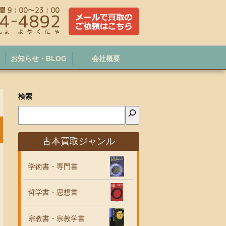
お知らせ・BLOG
会社概要
検索
古本買取ジャンル
学術書・専門書
哲学書・思想書
宗教書・宗教学書