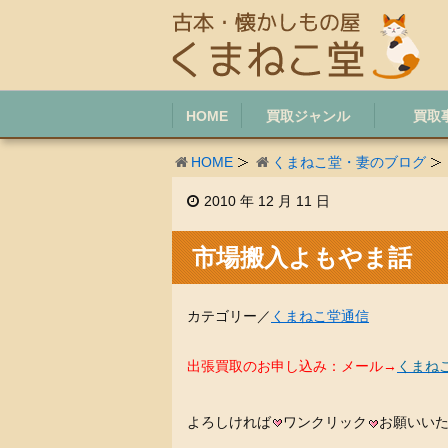
HOME
買取ジャンル
買取
HOME
くまねこ堂・妻のブログ
2010 年 12 月 11 日
市場搬入よもやま話
カテゴリー／
くまねこ堂通信
出張買取のお申し込み：メール→
くまね
よろしければ
ワンクリック
お願いい