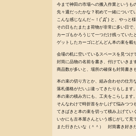
今まで神田の市場への搬入作業というも
先々週だったかな？初めて一緒について
こんな感じなんだ～！(ﾟДﾟ) と、やっ
その日もたまたま荷物が非常に多い日で
カーゴもかろうじて一つだけ残っていた
ゲットしたカーゴにどんどん本の束を載
会場の机に空いているスペースを見つけ
封筒に品物の名前を書き、付けていきま
商品数が多いと、場所の確保も封筒書き
本の束の切り方とか、組み合わせの仕方
落札価格がだいぶ違ってきたりもします
本の束の積み方にも、工夫をこらします
そんなわけで時折首をかしげて悩みつつ
てきぱきと本の束を切って積み上げてい
いかにも古本屋さんという感じがして見
また行きたいな（＾＾） 封筒書き好きだ