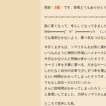
現在
1位
です、皆様どうもありがと
急に寒くなって、冬らしくなってきまし
ｷﾀｷﾀ━━━━(゜∀゜)━━━━ッ!! （
でも風邪ひかないよう、重々気をつけな
今日くまきちは、ソマリさんをお供に連
いつものように神田の市場にハイエース
今日もかなり人と荷物が多かったそうで
カーゴ（本を大量に運べる、大きなケー
しかたなく自分の台車で少しずつ本を運
えらい時間がかかってしまったそうです
でももし自分一人だけだったら、
さらに倍時間がかかってしまったろう・
・
と身震いしてました、力持ちソマリさん
ところで意外にも私、