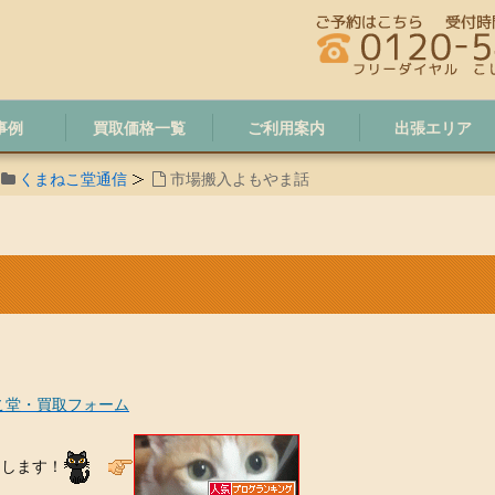
事例
買取価格一覧
ご利用案内
出張エリア
くまねこ堂通信
市場搬入よもやま話
こ堂・買取フォーム
たします！