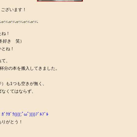
うございます！
たね！
←冬好き 笑）
いとね！
れて、
1杯分の本を搬入してきました。
、
ジ）も1つも空きが無く、
ばなくてはならず、
。
ｶﾞｸｶﾞｸ((((;ﾟωﾟ))))ﾌﾞﾙﾌﾞﾙ
ありがとう！