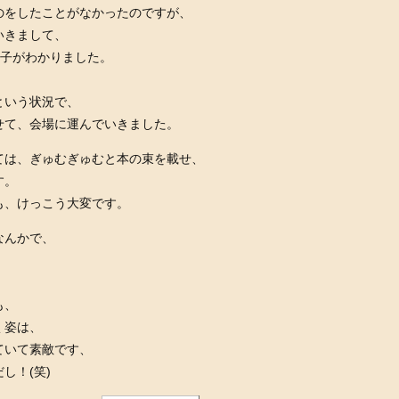
のをしたことがなかったのですが、
いきまして、
と様子がわかりました。
、
という状況で、
せて、会場に運んでいきました。
ては、ぎゅむぎゅむと本の束を載せ、
す。
も、けっこう大変です。
なんかで、
。
。
も、
く姿は、
ていて素敵です、
し！(笑)