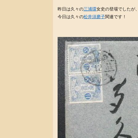
昨日は久々の
三浦環
女史の登場でしたが
今日は久々の
松井須磨子
関連です！