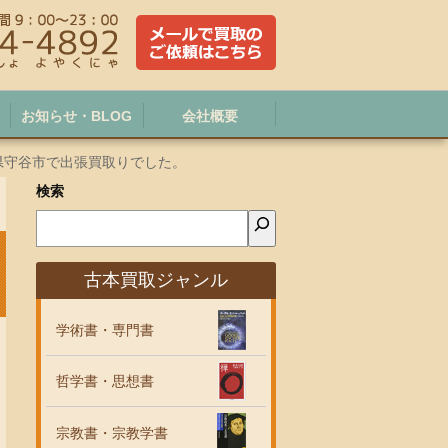
お知らせ・BLOG
会社概要
県守谷市で出張買取りでした。
検索
古本買取ジャンル
学術書・専門書
哲学書・思想書
宗教書・宗教学書