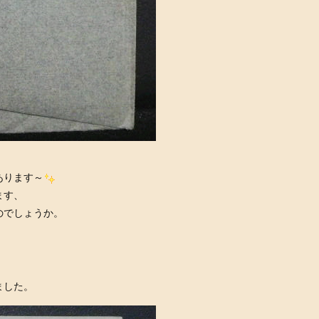
！
あります～
ます、
のでしょうか。
ました。