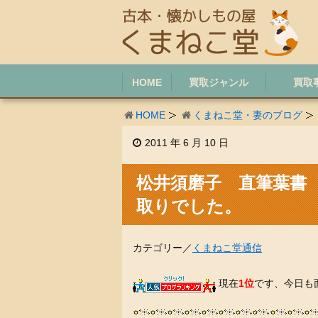
HOME
買取ジャンル
買取
HOME
くまねこ堂・妻のブログ
2011 年 6 月 10 日
松井須磨子 直筆葉書
取りでした。
カテゴリー／
くまねこ堂通信
現在
1位
です、今日も