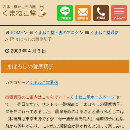
HOME
くまねこ堂・妻のブログ
くまねこ堂通信
まぼろしの薩摩切子
2009 年 4 月 3 日
まぼろしの薩摩切子
カテゴリー／
くまねこ堂通信
出張買取のご案内はこちらです！→
くまねこ堂ホームページ
さ
て、一昨日ですが、サントリー美術館に 「まぼろしの薩摩切子」
展を見に行ってきました。 薩摩を心のふるさとと慕う私としては
（私自身は東京出身ですが、母一族が鹿児島人） 薩摩切子には以
前から興味があり、 このたび展覧会が開かれると知って楽しみに