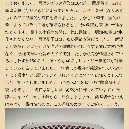
しておりました。 薩摩のガラス産業は1846年、薩摩藩主・27代
島津斉興（なりおき）によって始められ、 息子・斉彬（なりあき
ら）の代に飛躍的な成長を遂げました。 しかし1863年、薩英戦
争によってガラス工場が破壊されると、 その製造は衰退の一途を
たどります。 幕末の十数年の間に一気に興隆し、明治初期には制
作されなくなり、 薩摩切子ははかない運命を遂げました。（解説
より抜粋） というわけで当時の薩摩切子は現存する物は大変に少
なく、 会場で聞いた音声ガイドでは、たしか現存が確認されてい
るのはわずか150点で、 そのうち40点はサントリー美術館が所蔵
していると言っていました。 150点しか現存が確認されていない
とは！稀少だとは聞いていたけれど そこまでだとは知りませんで
した、驚いてしまいました。 （ちなみに1980年代に薩摩切子は
復活を遂げ、 現在は新しい商品が次々に作られています） 実
際の品をいくつか、図録からご紹介しましょう。 薩摩切子といえ
ばやはり一番有名なのは、この深紅のカラーでございましょう。