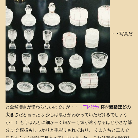
・・写真だ
と全然凄さが伝わらないのですが・・
_|￣|○ｼｸｼｸ
杯が
親指ほどの
大きさ
だと言ったら 少しは凄さがわかっていただけるでしょう
か！！ もうほんとに細かーく細かーく気が遠くなるほど小さな部
分まで 模様もしっかりと手彫りされており、 くまきちと二人で
口をあんぐり開けて見入ってしまいました。 これは篤姫が所有し