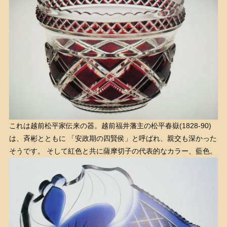
これは越前松平家伝来の器。越前福井藩主の松平春嶽(1828-90)
は、斉彬とともに 「安政期の四賢侯」と呼ばれ、親交も深かった
そうです。 そして紅色と共に薩摩切子の代表的なカラー、藍色。