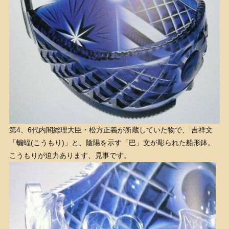
第4、6代内閣総理大臣・松方正義が所蔵していた物で、 吉祥文
「蝙蝠(こうもり)」と、陰陽を示す「巴」文が彫られた船形鉢。
こうもりが迫力あります、見事です。