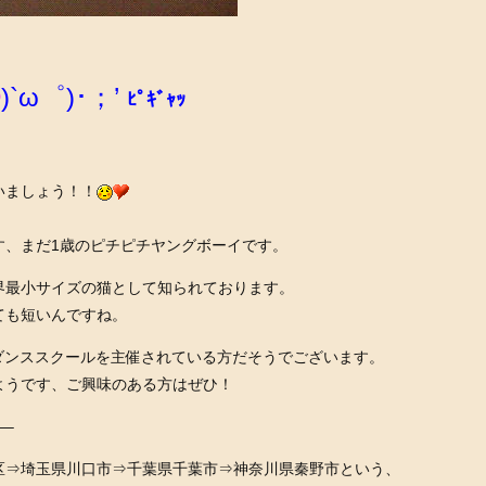
◯
)`ω゜)･；’
ﾋﾟｷﾞｬｯ
いましょう！！
す、まだ1歳のピチピチヤングボーイです。
界最小サイズの猫として知られております。
ても短いんですね。
ダンススクールを主催されている方だそうでございます。
ようです、ご興味のある方はぜひ！
–
区⇒埼玉県川口市⇒千葉県千葉市⇒神奈川県秦野市という、