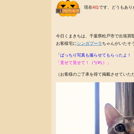
現在
4位
です、どうもあり
今日くまきちは、千葉県松戸市で出張買
お客様宅に
シンガプーラ
ちゃんがいたそ
「ばっちり写真も撮らせてもらったよ！
「見せて見せて！（*≧∀≦）」
（お客様のご了承を得て掲載させていた