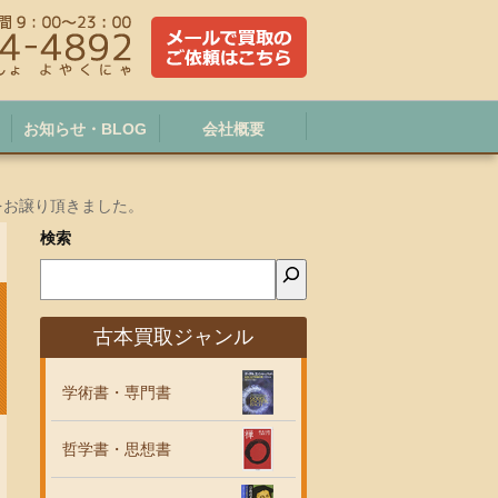
お知らせ・BLOG
会社概要
をお譲り頂きました。
検索
古本買取ジャンル
学術書・専門書
哲学書・思想書