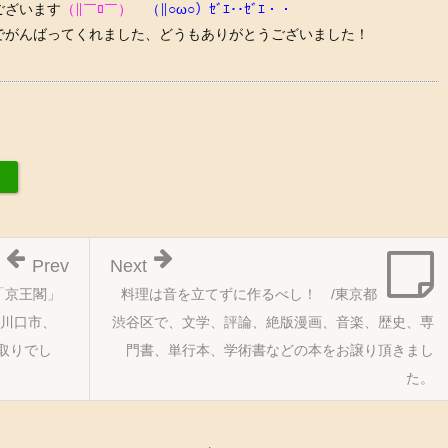
ございます
（∥￣ﾛ￣）
（∥○ω○）ｾﾞｴ･･ｾﾞｴ・・
でがんばってくれました、どうもありがとうございました！
Prev
Next
「京王閣」
料理は音を立てずに作るべし！ /東京都
県川口市、
渋谷区で、文学、評論、絶版漫画、音楽、歴史、専
取りでし
門書、単行本、学術書などの本をお譲り頂きまし
た。