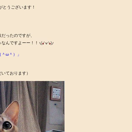
がとうございます！
取だったのですが、
うなんですよーー！！
（＾ω＾）」
だいております）