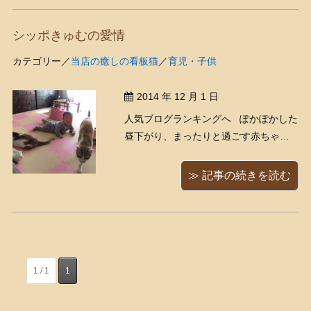
シッポきゅむの愛情
カテゴリー／
当店の癒しの看板猫
／
育児・子供
2014 年 12 月 1 日
人気ブログランキングへ ぽかぽかした
昼下がり、まったりと過ごす赤ちゃん
と猫ズ お、ふりふりと揺れる魅惑の
おシッポに気がつきました 少しの間
≫ 記事の続きを読む
だったら、赤ちゃんとシッポで遊んで
くれるシュガーくん。優しいおじいに
ゃん ...
1 / 1
1