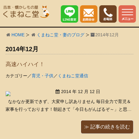
HOME
くまねこ堂・妻のブログ
2014年12月
2014年12月
高速ハイハイ！
カテゴリー／
育児・子供
／
くまねこ堂通信
2014 年 12 月 12 日
なかなか更新できず、大変申し訳ありません 毎日全力で育児＆
家事を行っております！朝起きて「今日もがんばるぞ～」と思っ
たら、あっという間に「もう夜か～！」と、毎日そんな感じでご
ざいまして、なかなかパソコンに向かえる余力が残らないのでご
≫ 記事の続きを読む
ざいます（＾＾） そんなワタクシの ...