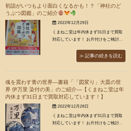
初詣がいつもより面白くなるかも！？「神社のど
処女作を渡してきた友 ...
うぶつ図鑑」のご紹介
2022年12月29日
くまねこ堂は年内休まず31日まで買取
対応しています！ お片付けをご検討中
の方など、お気軽にお問い合わせくだ
さいませ！ またくまねこ堂では、現在
≫ 記事の続きを読む
アルバイト・正社員を募集していま
す！ 気になった方は是非ご応募くださ
い。
魂を震わす青の世界―書籍「「図変り」大皿の世
https://www.kumanekodou.com/recr ...
界 伊万里 染付の美」のご紹介―【くまねこ堂は年
内休まず31日まで買取対応しています！】
2022年12月28日
くまねこ堂は年内休まず31日まで買取
対応しています！ お片付けをご検討中
の方など、お気軽にお問い合わせくだ