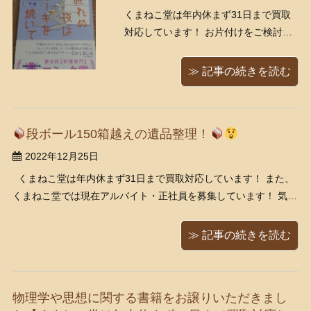
くまねこ堂は年内休まず31日まで買取
対応しています！ お片付けをご検討中
の方など、お気軽にお問い合わせくだ
さいませ！ くまねこ堂では、現在アル
≫ 記事の続きを読む
バイト・正社員を募集しています！ 気
になった方は是非ご応募ください。
https://www.kumanekodou.com/recrui
段ボール150箱越えの遺品整理！
...
2022年12月25日
くまねこ堂は年内休まず31日まで買取対応しています！ また、
くまねこ堂では現在アルバイト・正社員を募集しています！ 気に
なった方は是非ご応募ください。
https://www.kumanekodou.com/recruit/ 本日もくまねこ堂ブログ
≫ 記事の続きを読む
をご覧いただきあり ...
物理学や思想に関する書籍をお譲りいただきまし