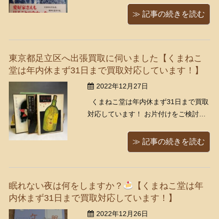
さいませ！ またくまねこ堂では、現在
≫ 記事の続きを読む
アルバイト・正社員を募集していま
す！ 気になった方は是非ご応募くださ
い。
東京都足立区へ出張買取に伺いました【くまねこ
https://www.kumanekodou.com/recr ...
堂は年内休まず31日まで買取対応しています！】
2022年12月27日
くまねこ堂は年内休まず31日まで買取
対応しています！ お片付けをご検討中
の方など、お気軽にお問い合わせくだ
さいませ！ またくまねこ堂では、現在
≫ 記事の続きを読む
アルバイト・正社員を募集していま
す！ 気になった方は是非ご応募くださ
い。 https://www.kumanekodou.c ...
眠れない夜は何をしますか？
【くまねこ堂は年
内休まず31日まで買取対応しています！】
2022年12月26日