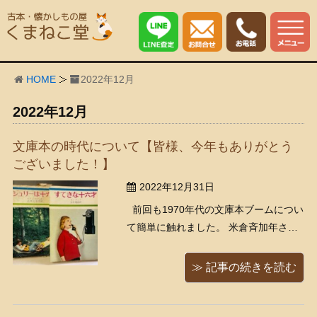
HOME
2022年12月
2022年12月
文庫本の時代について【皆様、今年もありがとう
ございました！】
2022年12月31日
前回も1970年代の文庫本ブームについ
て簡単に触れました。 米倉斉加年さん
が表紙絵を描かれている、夢野久作さ
んの作品についてでした。 高校三年生
≫ 記事の続きを読む
のセンター試験直前、もう勉強しても
しかたがない。国語の試験にでるかも
しれないからと、村上龍、村上春樹の