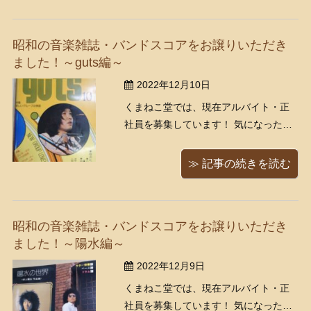
この頃です。 皆さまいかがお過ごしで
しょうか。 本日は以下の本を紹介した
昭和の音楽雑誌・バンドスコアをお譲りいただき
いと思 ...
ました！～guts編～
2022年12月10日
くまねこ堂では、現在アルバイト・正
社員を募集しています！ 気になった方
は是非ご応募ください。
https://www.kumanekodou.com/recruit/
≫ 記事の続きを読む
先日は、世田谷区喜多見のリピーター
のお客様より昭和アニメのサントラの
レコード、昭和の音楽雑誌・バンドス
昭和の音楽雑誌・バンドスコアをお譲りいただき
コア、外国 ...
ました！～陽水編～
2022年12月9日
くまねこ堂では、現在アルバイト・正
社員を募集しています！ 気になった方