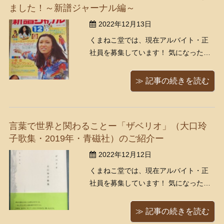
ました！～新譜ジャーナル編～
2022年12月13日
くまねこ堂では、現在アルバイト・正
社員を募集しています！ 気になった方
は是非ご応募ください。
https://www.kumanekodou.com/recruit/
≫ 記事の続きを読む
先日は、世田谷区喜多見のリピーター
のお客様より昭和アニメのサントラの
レコード、昭和の音楽雑誌・バンドス
言葉で世界と関わることー「ザベリオ」（大口玲
コア、外国 ...
子歌集・2019年・青磁社）のご紹介ー
2022年12月12日
くまねこ堂では、現在アルバイト・正
社員を募集しています！ 気になった方
は是非ご応募ください。
https://www.kumanekodou.com/recruit/
≫ 記事の続きを読む
街のイルミネーションが華やかな今日