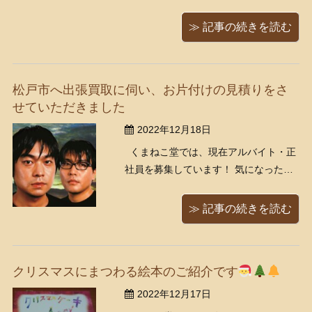
https://www.kumanekodou.com/recruit/ 今回は東京都江東区にて
出張買取のご依頼を頂き、書籍とレコード5０枚程お譲り頂きま
≫ 記事の続きを読む
した
ǹ ...
松戸市へ出張買取に伺い、お片付けの見積りをさ
せていただきました
2022年12月18日
くまねこ堂では、現在アルバイト・正
社員を募集しています！ 気になった方
は是非ご応募ください。
https://www.kumanekodou.com/recruit/
≫ 記事の続きを読む
先日は千葉県松戸市のお宅に古本の出
張買取に伺いました。 ホームに入ら
れるなどしてご ...
クリスマスにまつわる絵本のご紹介です
2022年12月17日