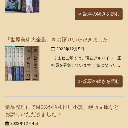
は是非ご応募ください。
https://www.kumanekodou.com/recruit/
≫ 記事の続きを読む
先日は、世田谷区喜多見のリピーター
のお客様から再びご依頼を受け、 出張
買取へ行って来ました！ 前回は漫画を
『世界美術大全集』をお譲りいただきました
中心に ...
2022年12月5日
くまねこ堂では、現在アルバイト・正
社員を募集しています！ 気になった方
は是非ご応募ください！
https://www.kumanekodou.com/recruit/
≫ 記事の続きを読む
今回は千葉県八千代市の方へ出張買取
のご依頼がありました。『世界美術大
全集』をはじめ浮 ...
遺品整理にてMSXや昭和推理小説、絶版文庫など
お譲りいただきました
2022年12月4日