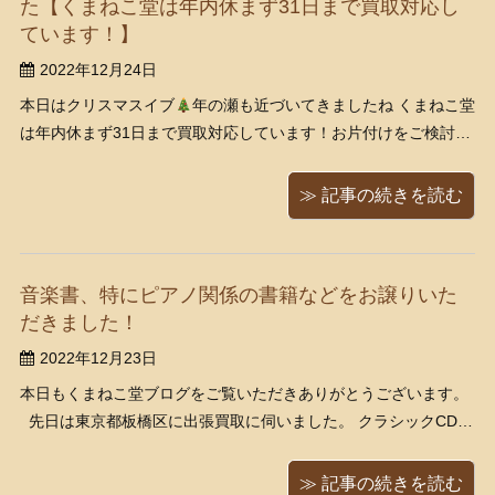
た【くまねこ堂は年内休まず31日まで買取対応し
ています！】
2022年12月24日
本日はクリスマスイブ
年の瀬も近づいてきましたね くまねこ堂
は年内休まず31日まで買取対応しています！お片付けをご検討中
の方など、お気軽にお問い合わせくださいませ！ くまねこ堂で
は、現在アルバイト・正社員を募集しています！ 気になった方は
≫ 記事の続きを読む
是非ご応募ください。 ht ...
音楽書、特にピアノ関係の書籍などをお譲りいた
だきました！
2022年12月23日
本日もくまねこ堂ブログをご覧いただきありがとうございます。
先日は東京都板橋区に出張買取に伺いました。 クラシックCD、
ゲーム音楽、和声学・楽譜などの音楽書をお譲りいただきまし
た。 誠にありがとうございました。 ピアノの伴奏と主旋律を同
≫ 記事の続きを読む