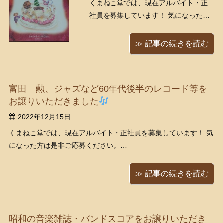
くまねこ堂では、現在アルバイト・正
社員を募集しています！ 気になった方
は是非ご応募ください。
https://www.kumanekodou.com/recruit/
≫ 記事の続きを読む
今年も残すところあと半月をきりまし
た！ 世間はすっかりクリスマスムード
ですね
...
富田 勲、ジャズなど60年代後半のレコード等を
お譲りいただきました
2022年12月15日
くまねこ堂では、現在アルバイト・正社員を募集しています！ 気
になった方は是非ご応募ください。
https://www.kumanekodou.com/recruit/ 今回は江東区の出張買取
にて６，７０年代のテクノポップやクラシック、ジャズなどのレ
≫ 記事の続きを読む
コードを大量に譲っていただきまし ...
昭和の音楽雑誌・バンドスコアをお譲りいただき