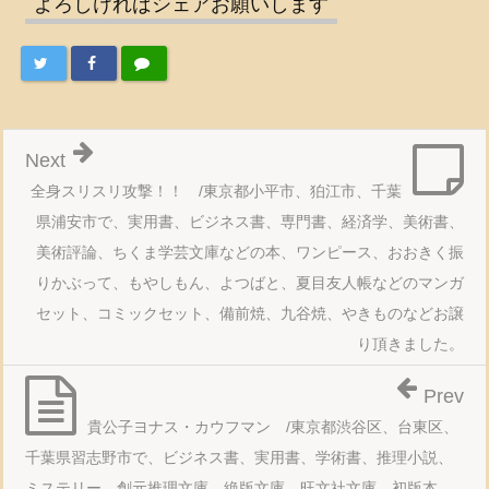
よろしければシェアお願いします
Next
全身スリスリ攻撃！！ /東京都小平市、狛江市、千葉
県浦安市で、実用書、ビジネス書、専門書、経済学、美術書、
美術評論、ちくま学芸文庫などの本、ワンピース、おおきく振
りかぶって、もやしもん、よつばと、夏目友人帳などのマンガ
セット、コミックセット、備前焼、九谷焼、やきものなどお譲
り頂きました。
Prev
貴公子ヨナス・カウフマン /東京都渋谷区、台東区、
千葉県習志野市で、ビジネス書、実用書、学術書、推理小説、
ミステリー、創元推理文庫、絶版文庫、旺文社文庫、初版本、