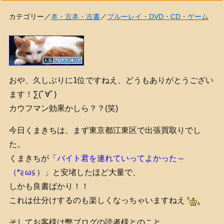
カテゴリー／
本・古本・古書
／
ブルーレイ・DVD・CD・ゲーム
おや、久しぶりに1位ですねえ、どうもありがとうござい
ます！∑(ﾟ∀ﾟ)
カウフマン効果かしら？？(笑)
今日くまきちは、まず東京都江東区で出張買取りでし
た。
くまきちが
「バイト君を連れていってよかった～
（*≧ω≦）」
と安堵したほど大量で、
しかも良書ばかり！！
これは仕分けするのも楽しくなっちゃいますねえ
そしてお客様は弊ブログの読者様とのこと、