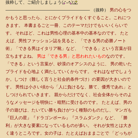
抜粋して、ご紹介しましょう
———————————————————– （抜粋）
男の心をつ
かもうと思ったら、とにかくプライドをくすぐること。これにつ
きます。 本書まるごと一冊、このテーマだけでもいいくらいで
す。 それほど、これは男性心理の基本中の基本なのです。
たと
えば、男性ファッション誌を見ると、「できる男の必勝ノート
術」「できる男はイタリア靴」など、 「できる」という言葉が目
立ちますよね。
男は「できる男」と思われたいもの
なのです。
「できる」という言葉が、砂漠のオアシスのように、 男の乾いた
プライドを心地よく満たしていくからです。
それはなぜでしょう
か。しつけ（難しく言うと社会的条件づけ）の要因が大きいので
す。 男性は小さい頃から「人に負けるな、勝て、優秀であれ」と
しつけられていきます。 親からだけでなく、社会全体からそのよ
うなメッセージを明快に・暗黙に受けるのです。
たとえば、男の
子の遊びは、たいてい勝ち負けがつく種類のものだし、 マンガも
『巨人の星』『ドラゴンボール』『スラムダンク』など、 「勝
利」が大きな要素になっているものが多い。 それが女性とは大き
く違うところです。女の子は、たとえばおままごとで 「どっちが