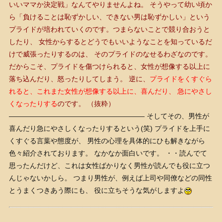
いいママか決定戦」なんてやりませんよね。
そうやって幼い頃か
ら「負けることは恥ずかしい、できない男は恥ずかしい」という
プライドが培われていくのです。つまらないことで競り合おうと
したり、 女性からするとどうでもいいようなことを知っているだ
けで威張ったりするのは、 そのプライドのなせるわざなのです。
だからこそ、プライドを傷つけられると、女性が想像する以上に
落ち込んだり、怒ったりしてしまう。
逆に、
プライドをくすぐら
れると、これまた女性が想像する以上に、喜んだり、 急にやさし
くなったりする
のです。
（抜粋）
———————————————————– そしてその、男性が
喜んだり急にやさしくなったりするという(笑) プライドを上手に
くすぐる言葉や態度が、 男性の心理を具体的にひも解きながら
色々紹介されております。 なかなか面白いです。 ・・読んでて
思ったんだけど、これは女性ばかりなく男性が読んでも役に立つ
んじゃないかしら。 つまり男性が、例えば上司や同僚などの同性
とうまくつきあう際にも、 役に立ちそうな気がしますよ