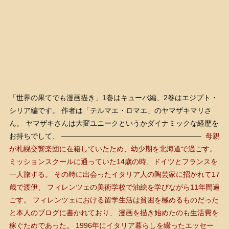
「世界の果てでも漫画描き」1巻はキューバ編、2巻はエジプト・
シリア編です。 作者は「テルマエ・ロマエ」のヤマザキマリさ
ん。 ヤマザキさんは大変ユニークというかダイナミックな経歴を
お持ちでして、 ———————————————————–
母親
が札幌交響楽団に在籍していたため、幼少期を北海道で過ごす。
ミッションスクールに通っていた14歳の時、ドイツとフランスを
一人旅する。 その時に出会ったイタリア人の陶芸家に招かれて17
歳で渡伊、 フィレンツェの美術学校で油絵を学びながら11年間過
ごす。
フィレンツェにおける留学生活は貧困を極めるものだった
と本人のブログに書かれており、 漫画を描き始めたのも生活費を
稼ぐためであった。 1996年にイタリア暮らしを綴ったエッセー