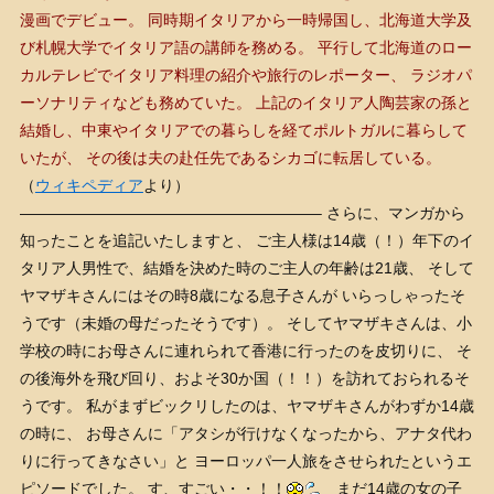
漫画でデビュー。
同時期イタリアから一時帰国し、北海道大学及
び札幌大学でイタリア語の講師を務める。 平行して北海道のロー
カルテレビでイタリア料理の紹介や旅行のレポーター、 ラジオパ
ーソナリティなども務めていた。
上記のイタリア人陶芸家の孫と
結婚し、中東やイタリアでの暮らしを経てポルトガルに暮らして
いたが、 その後は夫の赴任先であるシカゴに転居している。
（
ウィキペディア
より）
———————————————————– さらに、マンガから
知ったことを追記いたしますと、 ご主人様は14歳（！）年下のイ
タリア人男性で、結婚を決めた時のご主人の年齢は21歳、 そして
ヤマザキさんにはその時8歳になる息子さんが いらっしゃったそ
うです（未婚の母だったそうです）。 そしてヤマザキさんは、小
学校の時にお母さんに連れられて香港に行ったのを皮切りに、 そ
の後海外を飛び回り、およそ30か国（！！）を訪れておられるそ
うです。 私がまずビックリしたのは、ヤマザキさんがわずか14歳
の時に、 お母さんに「アタシが行けなくなったから、アナタ代わ
りに行ってきなさい」と ヨーロッパ一人旅をさせられたというエ
ピソードでした。 す、すごい・・！！
まだ14歳の女の子