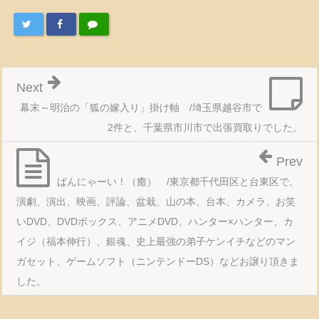
Next
幕末～明治の「狐の嫁入り」掛け軸 /埼玉県越谷市で
2件と、千葉県市川市で出張買取りでした。
Prev
ばんにゃーい！（癒） /東京都千代田区と台東区で、
演劇、演出、映画、評論、盆栽、山の本、台本、カメラ、お笑
いDVD、DVDボックス、アニメDVD、ハンター×ハンター、カ
イジ（福本伸行）、銀魂、史上最強の弟子ケンイチなどのマン
ガセット、ゲームソフト（ニンテンドーDS）などお譲り頂きま
した。