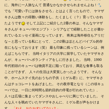
に、海外に一人旅なんて 普通なかなかさせられませんよね！
でも「可愛い子には旅をさせろ」とはよく言ったもので、 ヤマザ
キさんは数々の得難い体験をし、たくましく（？）育っていかれ
たようです
そして上記にご紹介した2冊の本は、そんなヤマザ
キさんが キューバやエジプト・シリアなどで経験したことが書か
れているエッセイ漫画になっています。 将来は海外移住もアリだ
な～と思っている私にとって、 この2冊はほとんどバイブル的存
在にもなっております（笑） 最も印象に残っているシーンは、例
えばこちらです。 当時イタリアの大学に留学していたヤマザキさ
んが、キューバへボランティアをしに行きました。 当時、1990
年代初頭のキューバは物資不足に陥っており、満足な食事も取る
ことができず、 人々の生活は大変貧しかったようです。 そんな
中、ホームステイ先のおうちの子供（ミゲル君）に、ヤマザキさ
んはチョコレートをあげました。 その夜停電となり（この頃キュ
ーバでは、一日に何時間も節約目的の停電が行われていた）、
人々は広場に集まってダンスやおしゃべりに興じていました。 そ
んな人々を眺めていたヤマザキさんに、ミゲル君が声をかけま
す、
「ねえ、おなかすいてない？」