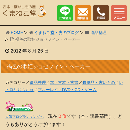
HOME
くまねこ堂・妻のブログ
遺品整理
褐色の歌姫ジョセフィン・ベーカー
2012 年 8 月 26 日
褐色の歌姫ジョセフィン・ベーカー
カテゴリー／
遺品整理
／
本・古本・古書
／
骨董品・古いもの
／
レ
トロなおもちゃ
／
ブルーレイ・DVD・CD・ゲーム
現在
２位
です（本・読書部門）、ど
人気ブログランキングへ
うもありがとうございます！