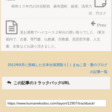
昭和１０年代の渋谷駅前、麻布霞町、銀座、浅草六
区、円タク
Prev
某お屋敷でハイエース２杯分の買い取りでした /東京
都内で、古書、専門書、仏教書、宗教書、思想哲学書、人文
書、全集などお譲り頂きました。
2012年8月に投稿した古本出張買取り│くまねこ堂・妻のブログ
の記事一覧
この記事のトラックバックURL