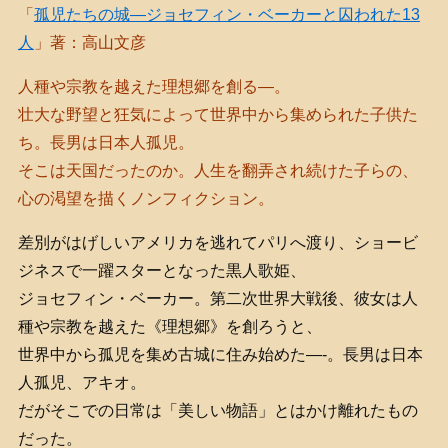
「
孤児たちの城―ジョセフィン・ベーカーと囚われた13
人
」著：高山文彦
人種や宗教を越えた理想郷を創る―。
壮大な野望と狂気によって世界中から集められた子供た
ち。長男は日本人孤児。
そこは天国だったのか。人生を翻弄され続けた子らの、
心の渇望を描くノンフィクション。
差別がはげしいアメリカを逃れてパリへ渡り、ショービ
ジネスで一躍スターとなった黒人歌姫、
ジョセフィン・ベーカー。第二次世界大戦後、彼女は人
種や宗教を越えた《理想郷》を創ろうと、
世界中から孤児を集め古城に住み始めた—-。長男は日本
人孤児、アキオ。
だがそこでの日常は「美しい物語」とはかけ離れたもの
だった。