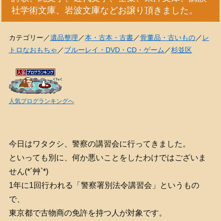
社学術文庫、岩波文庫などお譲り頂きました。
カテゴリー／
遺品整理
／
本・古本・古書
／
骨董品・古いもの
／
レ
トロなおもちゃ
／
ブルーレイ・DVD・CD・ゲーム
／
杉並区
人気ブログランキングへ
今日はワタクシ、警察の講習会に行ってきました。
といっても別に、何か悪いことをしたわけではございま
せん(*´艸`*)
1年に1回行われる「警察署別法令講習会」というもの
で、
東京都で古物商の免許を持つ人が対象です。