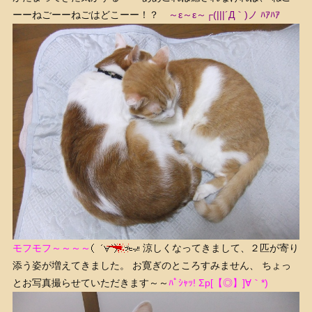
ーーねごーーねごはどこーー！？
～ε～ε～┌(|||´Д｀)ノ ﾊｱﾊｱ
モフモフ～～～～
涼しくなってきまして、２匹が寄り
添う姿が増えてきました。 お寛ぎのところすみません、 ちょっ
とお写真撮らせていただきます～～
ﾊﾟｼｬｯ! Σp[【◎】]∀｀*)