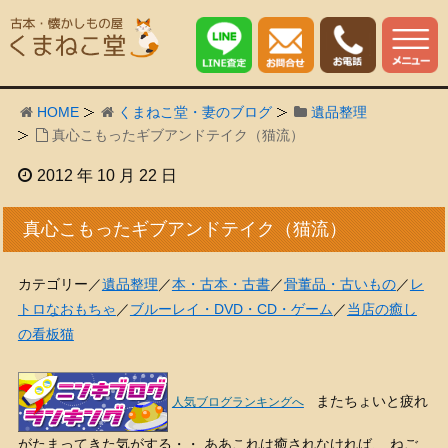
HOME
くまねこ堂・妻のブログ
遺品整理
真心こもったギブアンドテイク（猫流）
2012 年 10 月 22 日
真心こもったギブアンドテイク（猫流）
カテゴリー／
遺品整理
／
本・古本・古書
／
骨董品・古いもの
／
レ
トロなおもちゃ
／
ブルーレイ・DVD・CD・ゲーム
／
当店の癒し
の看板猫
またちょいと疲れ
人気ブログランキングへ
がたまってきた気がする・・ ああこれは癒されなければ、 ねご