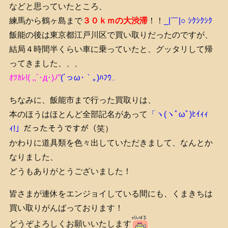
などと思っていたところ、
練馬から鶴ヶ島まで
３０ｋｍの大渋滞
！！
_|￣|○ ｼｸｼｸｼｸ
飯能の後は東京都江戸川区で買い取りだったのですが、
結局４時間半くらい車に乗っていたと、グッタリして帰
ってきました、、、
ｵﾂｶﾚ!( ,,´･д･)ﾉ”
(´っω･｀｡)ﾊﾌｳ‥
ちなみに、飯能市まで行った買取りは、
本のほうはほとんど全部記名があって
「ヽ(ヽﾟωﾟ)ﾋｲｨｨ
ｨ!」
だったそうですが（笑）
かわりに道具類を色々出していただきまして、なんとか
なりました、
どうもありがとうございました！
皆さまが連休をエンジョイしている間にも、くまきちは
買い取りがんばっております！
どうぞよろしくお願いいたします