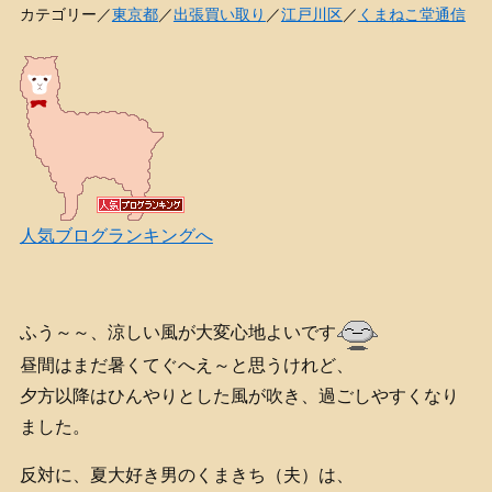
カテゴリー／
東京都
／
出張買い取り
／
江戸川区
／
くまねこ堂通信
人気ブログランキングへ
ふう～～、涼しい風が大変心地よいです
昼間はまだ暑くてぐへえ～と思うけれど、
夕方以降はひんやりとした風が吹き、過ごしやすくなり
ました。
反対に、夏大好き男のくまきち（夫）は、