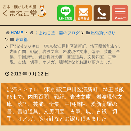
HOME
くまねこ堂・妻のブログ
出張買い取り
東京都
渋滞３０キロ /東京都江戸川区清新町、埼玉県飯能市で、
内田百閒、戦記、岩波文庫、岩波現代文庫、落語、芸能、全
集、中国掛軸、愛新覚羅の書、書道道具、文房四宝、古筆、
硯、古銭、切手、オメガ、腕時計などお譲り頂きました
2013 年 9 月 22 日
渋滞３０キロ /東京都江戸川区清新町、埼玉県飯
能市で、内田百閒、戦記、岩波文庫、岩波現代文
庫、落語、芸能、全集、中国掛軸、愛新覚羅の
書、書道道具、文房四宝、古筆、硯、古銭、切
手、オメガ、腕時計などお譲り頂きました