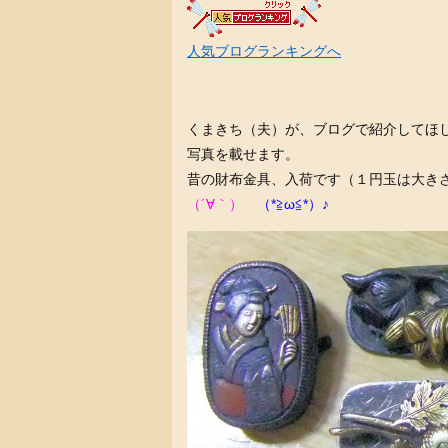
人気ブログランキングへ
くまきち（夫）が、ブログで紹介してほ
写真を載せます。
昔の財布金具、入荷です（１円玉は大き
（´∀｀）
（*≧ω≦*）♪