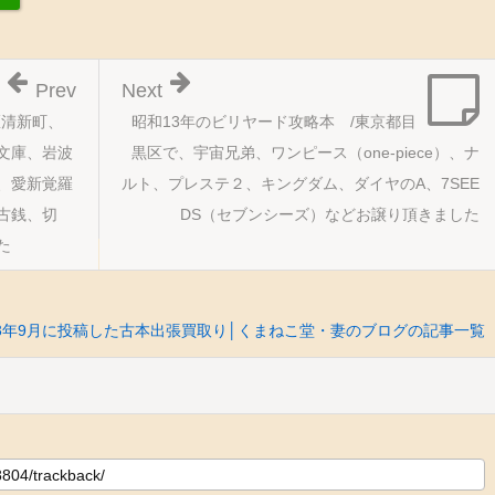
Prev
Next
区清新町、
昭和13年のビリヤード攻略本 /東京都目
文庫、岩波
黒区で、宇宙兄弟、ワンピース（one-piece）、ナ
、愛新覚羅
ルト、プレステ２、キングダム、ダイヤのA、7SEE
古銭、切
DS（セブンシーズ）などお譲り頂きました
た
13年9月に投稿した古本出張買取り│くまねこ堂・妻のブログの記事一覧