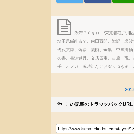
渋滞３０キロ /東京都江戸川
埼玉県飯能市で、内田百閒、戦記、岩波
現代文庫、落語、芸能、全集、中国掛軸
の書、書道道具、文房四宝、古筆、硯、
手、オメガ、腕時計などお譲り頂きまし
20
この記事のトラックバックURL