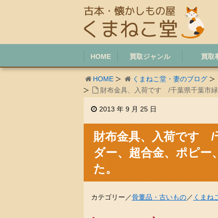
HOME
買取ジャンル
買取
HOME
くまねこ堂・妻のブログ
財布金具、入荷です /千葉県千葉市
2013 年 9 月 25 日
財布金具、入荷です 
ダー、超合金、ポピー
た。
カテゴリー／
骨董品・古いもの
／
くまね