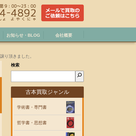
お知らせ・BLOG
会社概要
お譲り頂きました。
検索
古本買取ジャンル
学術書・専門書
哲学書・思想書