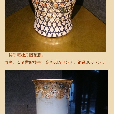
「錦手籬牡丹図花瓶」
薩摩、１９世紀後半、高さ60.9センチ、銅径36.8センチ