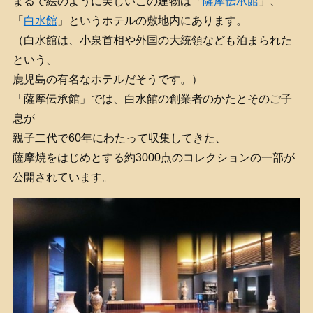
まるで絵のように美しいこの建物は「
薩摩伝承館
」、
「
白水館
」というホテルの敷地内にあります。
（白水館は、小泉首相や外国の大統領なども泊まられた
という、
鹿児島の有名なホテルだそうです。）
「薩摩伝承館」では、白水館の創業者のかたとそのご子
息が
親子二代で60年にわたって収集してきた、
薩摩焼をはじめとする約3000点のコレクションの一部が
公開されています。