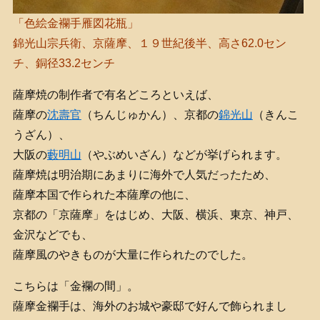
「色絵金襴手雁図花瓶」
錦光山宗兵衛、京薩摩、１９世紀後半、高さ62.0セン
チ、銅径33.2センチ
薩摩焼の制作者で有名どころといえば、
薩摩の
沈壽官
（ちんじゅかん）、京都の
錦光山
（きんこ
うざん）、
大阪の
藪明山
（やぶめいざん）などが挙げられます。
薩摩焼は明治期にあまりに海外で人気だったため、
薩摩本国で作られた本薩摩の他に、
京都の「京薩摩」をはじめ、大阪、横浜、東京、神戸、
金沢などでも、
薩摩風のやきものが大量に作られたのでした。
こちらは「金襴の間」。
薩摩金襴手は、海外のお城や豪邸で好んで飾られまし