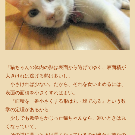
「猫ちゃんの体内の熱は表面から逃げてゆく、表面積が
大きければ逃げる熱は多いし、
小さければ少ない。だから、それを食い止めるには、
表面の面積を小さくすればよい。
『面積を一番小さくする形は丸・球である』という数
学の定理があるから、
少しでも数学をかじった猫ちゃんなら、寒いときは丸
くなっていて、
その逆に暑いときは長くなっているのが当たり前なの