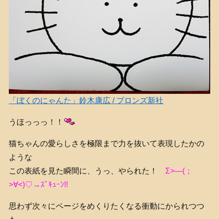
「ぼくのにゃんた」鈴木康広 / ブロンズ新社
うほっっっ！！
猫ちゃんの愛らしさを極限まで力を抜いて表現したかの
ような
この表紙を見た瞬間に、うっ、やられた！
Σ>―(；
>∀<)♡→ｽﾞｷｭｰﾝ!!
思わず次々にページをめくりたくなる衝動にかられつつ