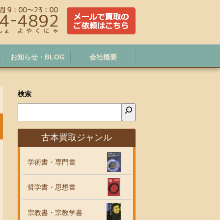
お知らせ・BLOG
会社概要
検索
古本買取ジャンル
学術書・専門書
哲学書・思想書
宗教書・宗教学書