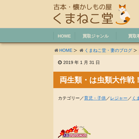
HOME
買取ジャンル
買取
HOME
くまねこ堂・妻のブログ
2019 年 1 月 31 日
両生類・は虫類大作戦
カテゴリー／
育児・子供
／
レジャー
／
く