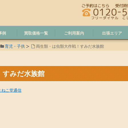
事例
買取価格一覧
ご利用案内
出張エリア
育児・子供
両生類・は虫類大作戦！すみだ水族館
！すみだ水族館
まねこ堂通信