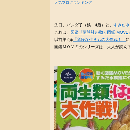
人気ブログランキング
先日、パンダ子（娘・4歳）と、
すみだ水
これは、
図鑑『講談社の動く図鑑 MOVE
以前第2弾
「危険な生きもの大作戦！」
に
図鑑ＭＯＶＥのシリーズは、大人が読ん