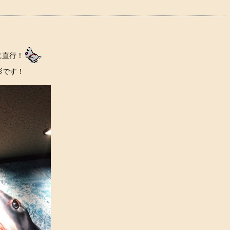
に直行！
影です！