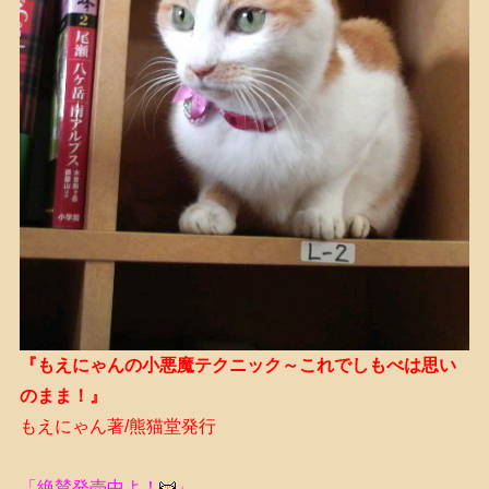
『もえにゃんの小悪魔テクニック～これでしもべは思い
のまま！』
もえにゃん著/熊猫堂発行
「絶賛発売中よ！
」