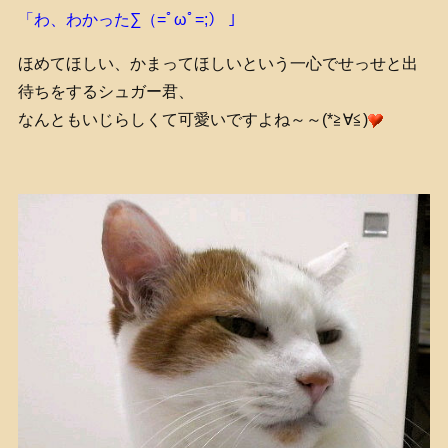
「わ、わかった∑（=ﾟωﾟ=;） 」
ほめてほしい、かまってほしいという一心でせっせと出
待ちをするシュガー君、
なんともいじらしくて可愛いですよね～～(*≧∀≦)