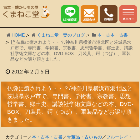
HOME
くまねこ堂・妻のブログ
本・古本・古書
仏像に癒されよう・・？/神奈川県横浜市港北区と茨城県水
戸市で、専門書、学術書、宗教書、思想哲学書、郷土史、講談
社学術文庫などの本、DVD-BOX、刀装具、鍔（つば）、軍装
品などお譲り頂きました。
2012 年 2 月 5 日
仏像に癒されよう・・？/神奈川県横浜市港北区と
茨城県水戸市で、専門書、学術書、宗教書、思想
哲学書、郷土史、講談社学術文庫などの本、DVD-
BOX、刀装具、鍔（つば）、軍装品などお譲り頂
きました。
カテゴリー／
本・古本・古書
／
骨董品・古いもの
／
ブルーレイ・