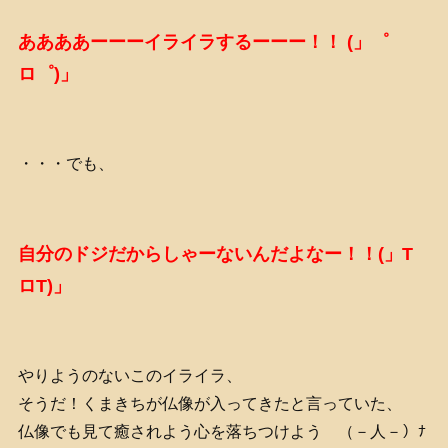
ああああーーーイライラするーーー！！ (」゜
ロ゜)」
・・・でも、
自分のドジだからしゃーないんだよなー！！(」T
ロT)」
やりようのないこのイライラ、
そうだ！くまきちが仏像が入ってきたと言っていた、
仏像でも見て癒されよう心を落ちつけよう （－人－）ﾅ