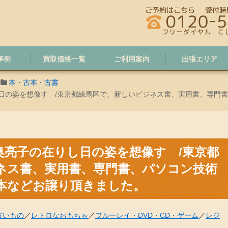
事例
買取価格一覧
ご利用案内
出張エリア
本・古本・古書
日の姿を想像す /東京都練馬区で、新しいビジネス書、実用書、専門
奥亮子の在りし日の姿を想像す /東京都
ネス書、実用書、専門書、パソコン技術
本などお譲り頂きました。
古いもの
／
レトロなおもちゃ
／
ブルーレイ・DVD・CD・ゲーム
／
レジ