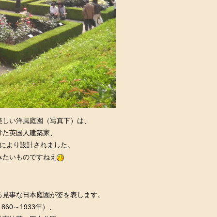
美しい洋風庭園（写真下）は、
けた英国人建築家、
年）により設計されました。
みたいものですねえ
る見事な日本庭園が姿を表します。
1860～1933年）、