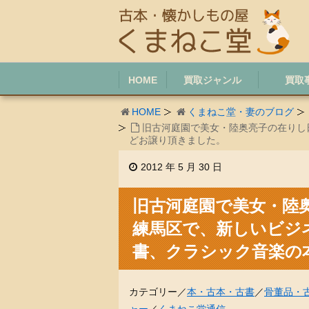
HOME
買取ジャンル
買取
HOME
くまねこ堂・妻のブログ
旧古河庭園で美女・陸奥亮子の在りし
どお譲り頂きました。
2012 年 5 月 30 日
旧古河庭園で美女・陸
練馬区で、新しいビジ
書、クラシック音楽の
カテゴリー／
本・古本・古書
／
骨董品・