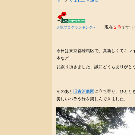
ャー
／
くまねこ堂通信
現在
２位
です（
人気ブログランキングへ
今日は東京都練馬区で、真新しくてキレ
本など
お譲り頂きました、誠にどうもありがと
そのあと
旧古河庭園
に立ち寄り、ひとと
美しいバラや緑を楽しんできました。