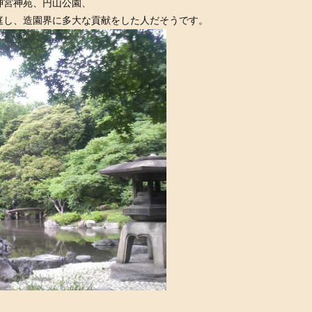
神宮神苑、円山公園、
庭し、造園界に多大な貢献をした人だそうです。