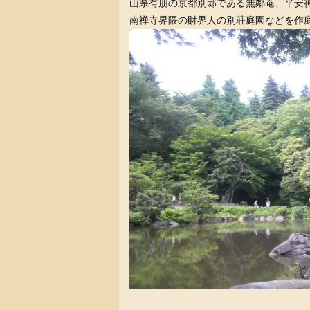
山県有朋の京都別邸である無鄰菴、平安
南禅寺界隈の財界人の別荘庭園などを作