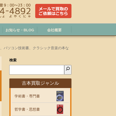
お知らせ・BLOG
会社概要
書、パソコン技術書、クラシック音楽の本な
検索
古本買取ジャンル
学術書・専門書
哲学書・思想書