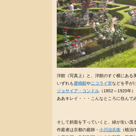
洋館（写真上）と、洋館のすぐ横にある
いずれも
鹿鳴館
や
ニコライ堂
などを手が
ジョサイア・コンドル
（1852～1920
ああキレイ・・・こんなところに住んで
そして斜面を下っていくと、緑が生い茂
作庭者は京都の庭師・
小川治兵衛
（植治/