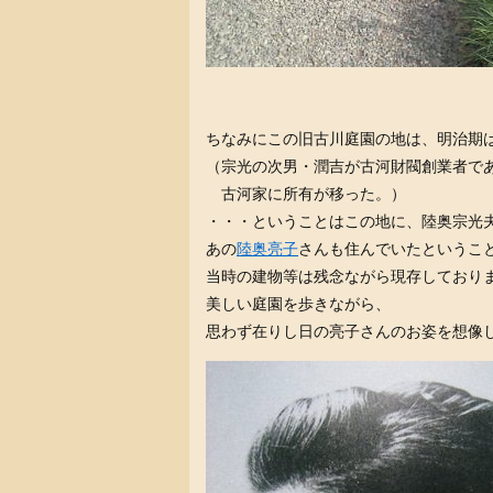
ちなみにこの旧古川庭園の地は、明治期
（宗光の次男・潤吉が古河財閥創業者で
古河家に所有が移った。）
・・・ということはこの地に、陸奥宗光
あの
陸奥亮子
さんも住んでいたというこ
当時の建物等は残念ながら現存しており
美しい庭園を歩きながら、
思わず在りし日の亮子さんのお姿を想像