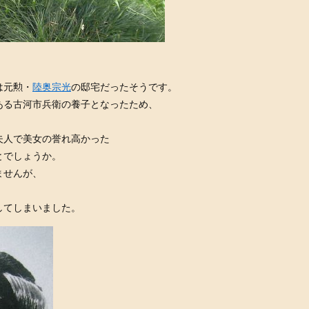
は元勲・
陸奥宗光
の邸宅だったそうです。
ある古河市兵衛の養子となったため、
夫人で美女の誉れ高かった
とでしょうか。
ませんが、
してしまいました。