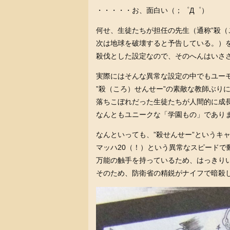
・・・・・お、面白い（；゜Д゜）
何せ、生徒たちが担任の先生（通称”殺（
次は地球を破壊すると予告している。）
殺伐とした設定なので、そのへんはいさ
実際にはそんな異常な設定の中でもユー
”殺（ころ）せんせー”の素敵な教師ぶり
落ちこぼれだった生徒たちが人間的に成
なんともユニークな「学園もの」であり
なんといっても、”殺せんせー”というキャ
マッハ20（！）という異常なスピードで
万能の触手を持っているため、はっきり
そのため、防衛省の精鋭がナイフで暗殺