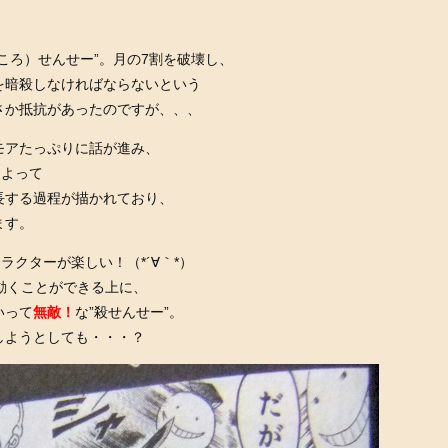
ころ）せんせー”。月の7割を破壊し、
を暗殺しなければならないという
さか抵抗があったのですが、、、
モアたっぷりに話が進み、
によって
長する過程が描かれており、
ます。
ラクターが楽しい！（*´∀｀*）
動くことができる上に、
いって
無敵！
な”殺せんせー”。
しようとしても・・・？