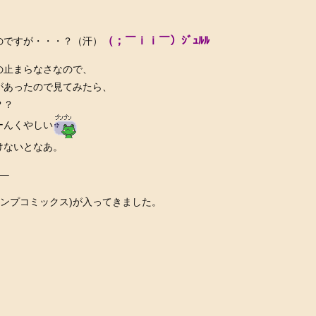
（；￣ｉｉ￣）ｼﾞｭﾙﾙ
のですが・・・？（汗）
の止まらなさなので、
があったので見てみたら、
？？
ーんくやしい
けないとなあ。
–
ャンプコミックス)が入ってきました。