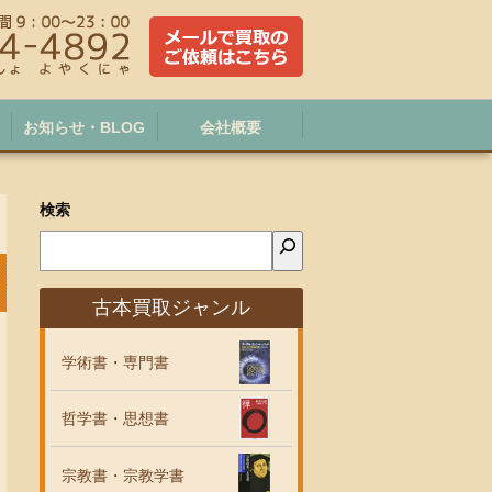
お知らせ・BLOG
会社概要
検索
古本買取ジャンル
学術書・専門書
哲学書・思想書
宗教書・宗教学書