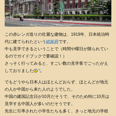
この赤レンガ造りの壮麗な建物は、1919年、日本統治時
代に建てられたという
総統府
です。
中も見学できるということで（時間や曜日が限られてい
るのでガイドブックで要確認！）
さっそく行ってみると、すごい数の見学客でごったがえ
しておりました
でもどうやら日本人はほとんどおらず、ほとんどが地元
の人か中国から来た人のようでした。
中国の建国記念日が10月だそうで、そのため特に10月は
見学する中国人が多いのだそうです。
先生に引率された小学生たちも多く、きっと地元の学校