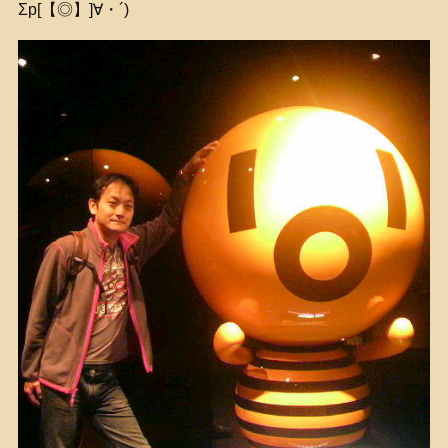
Σp[【◎】]∀・´)