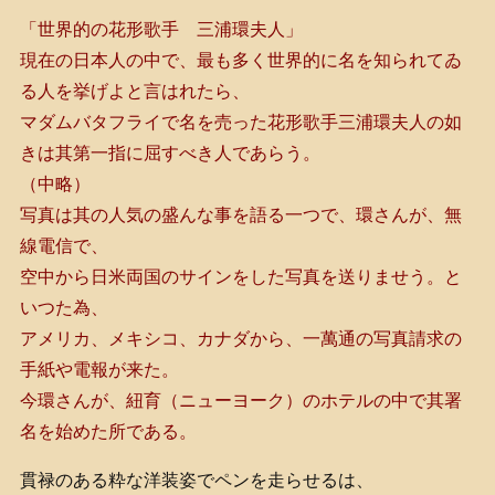
「世界的の花形歌手 三浦環夫人」
現在の日本人の中で、最も多く世界的に名を知られてゐ
る人を挙げよと言はれたら、
マダムバタフライで名を売った花形歌手三浦環夫人の如
きは其第一指に屈すべき人であらう。
（中略）
写真は其の人気の盛んな事を語る一つで、環さんが、無
線電信で、
空中から日米両国のサインをした写真を送りませう。と
いつた為、
アメリカ、メキシコ、カナダから、一萬通の写真請求の
手紙や電報が来た。
今環さんが、紐育（ニューヨーク）のホテルの中で其署
名を始めた所である。
貫禄のある粋な洋装姿でペンを走らせるは、