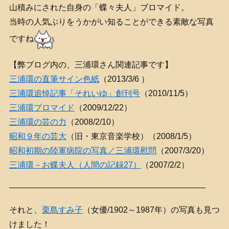
山積みにされた自身の「蝶々夫人」ブロマイド。
当時の人気ぶりをうかがい知ることができる素敵な写真
ですね
【弊ブログ内の、三浦環さん関連記事です】
三浦環の直筆サイン色紙
（
2013/3/6 ）
三浦環追悼記事「それいゆ」創刊号
（2010/11/5）
三浦環ブロマイド
（2009/12/22）
三浦環の芸の力
（2008/2/10）
昭和９年の芸大
（旧・東京音楽学校）（2008/1/5）
昭和初期の陸軍病院の写真／三浦環慰問
（2007/3/20）
三浦環－お蝶夫人（人間の記録27）
（2007/2/2）
————————————————————————
それと、
栗島すみ子
（女優/1902～1987年）の写真も見つ
けました！