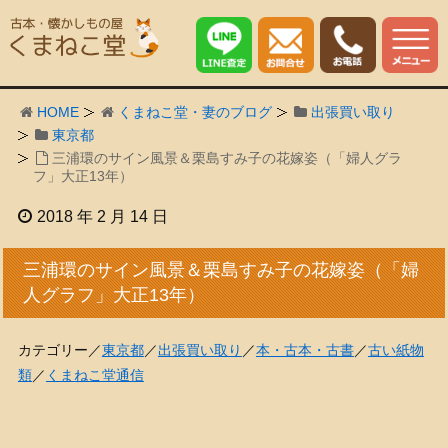
HOME
くまねこ堂・妻のブログ
出張買い取り
東京都
三浦環のサイン風景＆栗島すみ子の花嫁姿（「婦人グラ
フ」大正13年）
2018 年 2 月 14 日
三浦環のサイン風景＆栗島すみ子の花嫁姿（「婦
人グラフ」大正13年）
カテゴリー／
東京都
／
出張買い取り
／
本・古本・古書
／
古い紙物
類
／
くまねこ堂通信