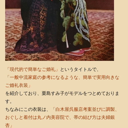
「現代的で簡単なご婚礼」
というタイトルで、
「一般中流家庭の参考になるような、簡単で実用向きな
ご婚礼衣装」
を紹介しており、栗島すみ子がモデルをつとめておりま
す。
ちなみにこの衣装は、
「白木屋呉服店考案並びに調製、
おぐしと着付は丸ノ内美容院で、帯の結び方は夫婦銀
杏」