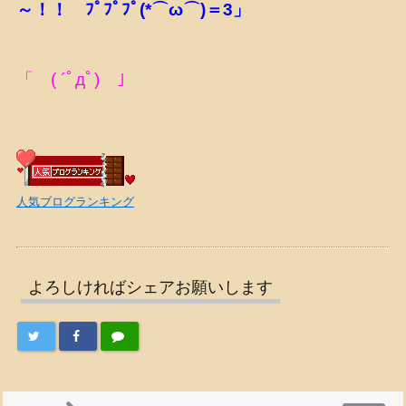
～！！ ﾌﾟﾌﾟﾌﾟ(*⌒ω⌒)＝3」
「 ( ´ﾟдﾟ) 」
人気ブログランキング
よろしければシェアお願いします