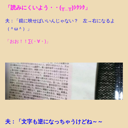
「読みにくいよう・・(╥_╥)ｼｸｼｸ」
夫：「鏡に映せばいいんじゃない？ 左→右になるよ
（＾ω＾）」
「おお！！∑(・∀・)」
夫：「文字も逆になっちゃうけどね～～