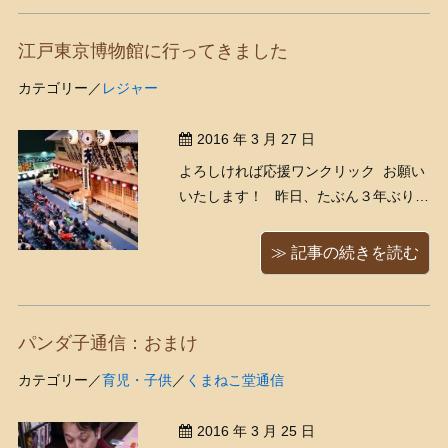
ントをいただいてしまいました！パン
ダ子だけに、パンダのぬいぐるみで
江戸東京博物館に行ってきました
す、どうもありがとうござ ...
カテゴリー／
レジャー
2016 年 3 月 27 日
よろしければ応援ワンクリック お願い
いたします！ 昨日、たぶん３年ぶりく
らいに江戸東京博物館に行ってきたの
ですが、色々リニューアルもされてい
≫ 記事の続きを読む
ましたし、久しぶりであまりに楽しく
て、今日も行ってきてしまいました！
いやほんとにここは、江戸・明治好き
パンダ子通信：おまけ
には楽しくてたまらない ...
カテゴリー／
育児・子供
／
くまねこ堂通信
2016 年 3 月 25 日