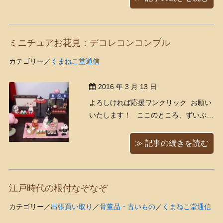
て参りました！ 勝川春章（1726年？-
1793年）は江戸中期を代表する浮世絵
師であり、葛飾北斎の師匠としても知
ミニチュアお花見：デコレコンコンブル
られて ...
カテゴリー／
くまねこ堂通信
2016 年 3 月 13 日
よろしければ応援ワンクリック お願い
いたします！ ここのところ、ずいぶん
と寒い日が続いておりますが・・・我
が家の片隅ではすでに、楽しそうなお
≫ 記事の続きを読む
花見が始まっております これはデコレ
コンコンブル（DECOLE concombre）
という、様々なキャラクター ...
江戸時代の根付なぞなぞ
カテゴリー／
出張買い取り
／
骨董品・古いもの
／
くまねこ堂通信