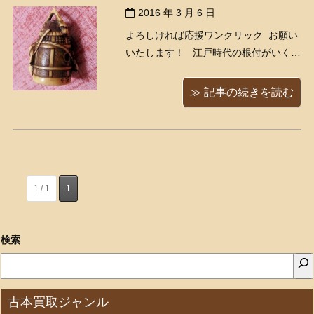
2016 年 3 月 6 日
よろしければ応援ワンクリック お願い
いたします！ 江戸時代の根付がいくつ
か入荷しました。こちらはそのうちの
一点なのですが・・・・？ 鐘、ですよ
≫ 記事の続きを読む
ね。裏を見てみると・・・ え・・・
この人何やってるんだろう・・・（;;－
_－）?? にゃん ...
1 / 1
1
検索
古本買取ジャンル