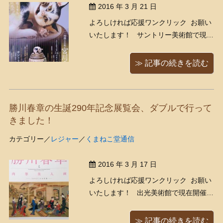
2016 年 3 月 21 日
よろしければ応援ワンクリック お願い
いたします！ サントリー美術館で現在
開催中の、「没後１００年 宮川香
山」展に行って参りました！ 真葛焼
≫ 記事の続きを読む
（まくずやき）の創始者である宮川香
山（みやがわこうざん/1842 – 1916
年）は自分が個人的に好きな陶芸家の
勝川春章の生誕290年記念展覧会、ダブルで行って
１ ...
きました！
カテゴリー／
レジャー
／
くまねこ堂通信
2016 年 3 月 17 日
よろしければ応援ワンクリック お願い
いたします！ 出光美術館で現在開催中
の、「生誕290年記念 勝川春章と肉筆
美人画－＜みやび＞の女性像」に行っ
≫ 記事の続きを読む