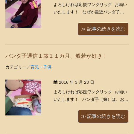
よろしければ応援ワンクリック お願い
いたします！ なぜか最近パンダ子
（娘）は、くまきち（夫）の肩にちょ
うちょをくっつけるのがブームのよう
≫ 記事の続きを読む
で・・・ というわけで、もしくまきち
が買い取り先にうっかりちょうちょを
付けたまま伺ってしまったら、 「あ
パンダ子通信１歳１１カ月、般若が好き！
あ、これね・・（´∀｀） ...
カテゴリー／
育児・子供
2016 年 3 月 23 日
よろしければ応援ワンクリック お願い
いたします！ パンダ子（娘）は、おか
げさまで元気にすくすく育っておりま
す。最近「あれはなに？」「これはな
≫ 記事の続きを読む
に？」と、しきりに物の名前を尋ねて
くるようになりました。現在１歳１１