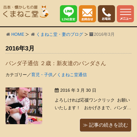
HOME
くまねこ堂・妻のブログ
2016年3月
2016年3月
パンダ子通信 ２歳：新友達のパンダさん
カテゴリー／
育児・子供
／
くまねこ堂通信
2016 年 3 月 30 日
よろしければ応援ワンクリック お願い
いたします！ おかげさまで、パンダ子
（娘）が無事２歳の誕生日を迎えるこ
とができたのですが、くまねこ堂スタ
≫ 記事の続きを読む
ッフの皆さまから大変ステキなプレゼ