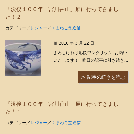
カ月、２歳まであともうちょっとで
「没後１００年 宮川香山」展に行ってきまし
す！ しかし我が子ながら ...
た！２
カテゴリー／
レジャー
／
くまねこ堂通信
2016 年 3 月 22 日
よろしければ応援ワンクリック お願い
いたします！ 昨日の記事に引き続き、
サントリー美術館で開催中の「没後１
００年 宮川香山」展をご紹介させて
≫ 記事の続きを読む
頂きます。 さて、今回の展覧会で私に
とって一番の収穫だったのは、「高浮
彫」以外の香山作品の素晴らしさも堪
「没後１００年 宮川香山」展に行ってきまし
能できたことでした。 ...
た！１
カテゴリー／
レジャー
／
くまねこ堂通信