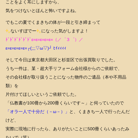
ことをよく耳にしますから、
気をつけないとほんと怖いですよね。
でもこの夏でくまきちの体が一段と引き締まって
ないすぼでー
になった気がしますよ！
ﾄﾞﾄﾞﾄﾞﾄﾞﾄﾞﾄﾞε=ε=ε=ε=ε=（／゜３゜）／
ε=ε=ε=ε=ε=┌(;;;▽ω▽)┘ ﾋｲｨｨｨｨ
そして今日は東京都大田区と杉並区で出張買取りでした。
うち一件は、某・超大手リフォーム会社様からのご依頼で、
その会社様が取り扱うことになった物件のご遺品（本や不用品
類）を
片付けてほしいというご依頼でした。
「仏教書が100冊から200冊くらいです～」と伺っていたので
「オラ一人で十分だ（－ω－）」
と、くまきち一人で行ったんだ
けど、
実際に現地に行ったら、ありがたいことに500冊くらいあったみ
たいで（笑）