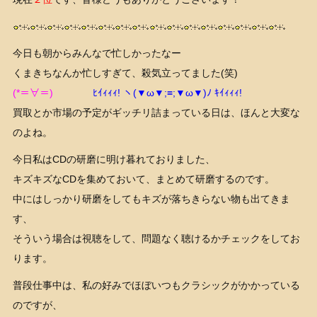
今日も朝からみんなで忙しかったなー
くまきちなんか忙しすぎて、殺気立ってました(笑)
(*＝∀＝)
ﾋｲｨｨｨ! ヽ(▼ω▼;≡;▼ω▼)ﾉ ｷｲｨｨｨ!
買取とか市場の予定がギッチリ詰まっている日は、ほんと大変な
のよね。
今日私はCDの研磨に明け暮れておりました、
キズキズなCDを集めておいて、まとめて研磨するのです。
中にはしっかり研磨をしてもキズが落ちきらない物も出てきま
す、
そういう場合は視聴をして、問題なく聴けるかチェックをしてお
ります。
普段仕事中は、私の好みでほぼいつもクラシックがかかっている
のですが、