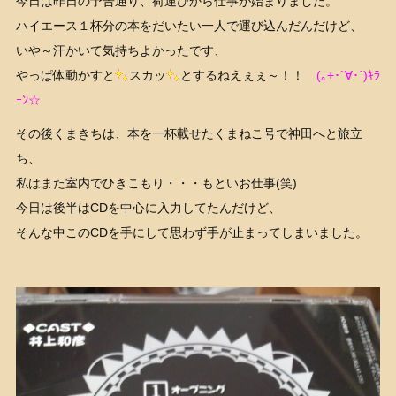
今日は昨日の予告通り、荷運びから仕事が始まりました。
ハイエース１杯分の本をだいたい一人で運び込んだんだけど、
いや～汗かいて気持ちよかったです、
やっぱ体動かすと
スカッ
とするねえぇぇ～！！
(｡+･`∀･´)ｷﾗ
ｰﾝ☆
その後くまきちは、本を一杯載せたくまねこ号で神田へと旅立
ち、
私はまた室内でひきこもり・・・もといお仕事(笑)
今日は後半はCDを中心に入力してたんだけど、
そんな中このCDを手にして思わず手が止まってしまいました。