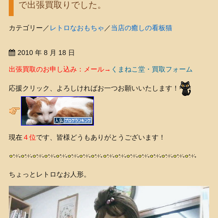
で出張買取りでした。
カテゴリー／
レトロなおもちゃ
／
当店の癒しの看板猫
2010 年 8 月 18 日
出張買取のお申し込み：メール→
くまねこ堂・買取フォーム
応援クリック、よろしければお一つお願いいたします！
現在
４位
です、皆様どうもありがとうございます！
ちょっとレトロなお人形。