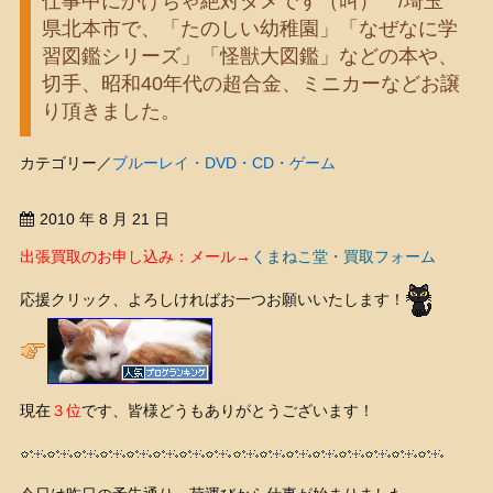
仕事中にかけちゃ絶対ダメです（叫） /埼玉
県北本市で、「たのしい幼稚園」「なぜなに学
習図鑑シリーズ」「怪獣大図鑑」などの本や、
切手、昭和40年代の超合金、ミニカーなどお譲
り頂きました。
カテゴリー／
ブルーレイ・DVD・CD・ゲーム
2010 年 8 月 21 日
出張買取のお申し込み：メール→
くまねこ堂・買取フォーム
応援クリック、よろしければお一つお願いいたします！
現在
３位
です、皆様どうもありがとうございます！