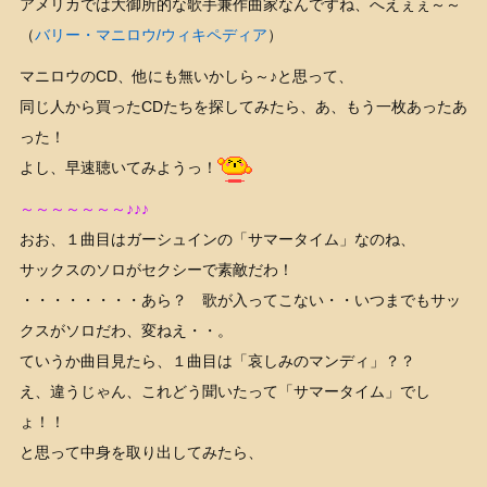
アメリカでは大御所的な歌手兼作曲家なんですね、へえぇぇ～～
（
バリー・マニロウ/ウィキペディア
）
マニロウのCD、他にも無いかしら～♪と思って、
同じ人から買ったCDたちを探してみたら、あ、もう一枚あったあ
った！
よし、早速聴いてみようっ！
～～～～～～～♪♪♪
おお、１曲目はガーシュインの「サマータイム」なのね、
サックスのソロがセクシーで素敵だわ！
・・・・・・・・あら？ 歌が入ってこない・・いつまでもサッ
クスがソロだわ、変ねえ・・。
ていうか曲目見たら、１曲目は「哀しみのマンディ」？？
え、違うじゃん、これどう聞いたって「サマータイム」でし
ょ！！
と思って中身を取り出してみたら、