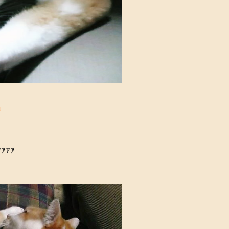
」
ｧｧｧ