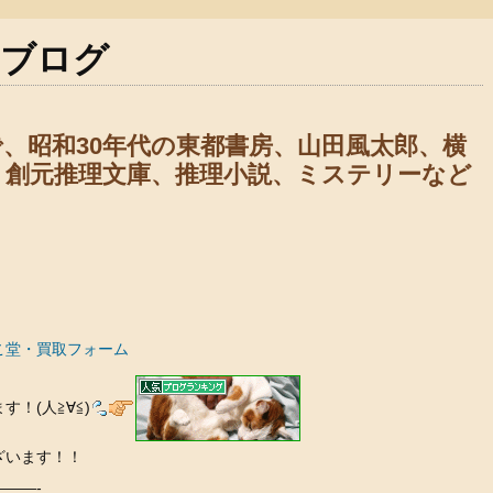
のブログ
、昭和30年代の東都書房、山田風太郎、横
、創元推理文庫、推理小説、ミステリーなど
こ堂・買取フォーム
！(人≧∀≦)
ざいます！！
——-