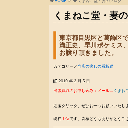
HOME
くまねこ堂・妻のブログ
くまねこ堂・妻
東京都目黒区と葛飾区で
溝正史、早川ポケミス
お譲り頂きました。
カテゴリー／
当店の癒しの看板猫
2010 年 2 月 5 日
出張買取のお申し込み：メール→
くまね
応援クリック、ぜひお一つお願いいたします
現在
１位
です、皆様どうもありがとうご
———————————————————