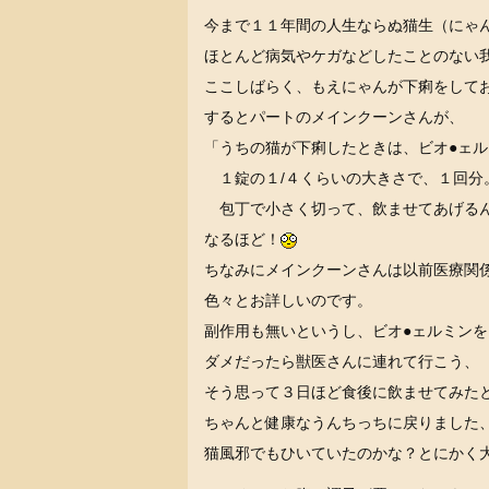
今まで１１年間の人生ならぬ猫生（にゃ
ほとんど病気やケガなどしたことのない
ここしばらく、もえにゃんが下痢をして
するとパートのメインクーンさんが、
「うちの猫が下痢したときは、ビオ●ェ
１錠の１/４くらいの大きさで、１回分
包丁で小さく切って、飲ませてあげる
なるほど！
ちなみにメインクーンさんは以前医療関
色々とお詳しいのです。
副作用も無いというし、ビオ●ェルミン
ダメだったら獣医さんに連れて行こう、
そう思って３日ほど食後に飲ませてみた
ちゃんと健康なうんちっちに戻りました
猫風邪でもひいていたのかな？とにかく