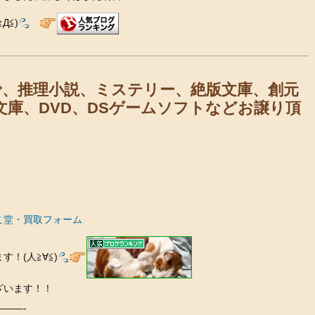
Д≦)
で、推理小説、ミステリー、絶版文庫、創元
文庫、DVD、DSゲームソフトなどお譲り頂
こ堂・買取フォーム
！(人≧∀≦)
ざいます！！
——-