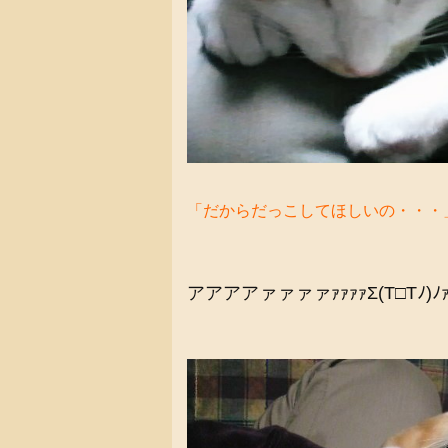
「だからだっこしてほしいの・・・
アアアアァァァァｧｧｧｧΣ(T□Tﾉ)ﾉｧ