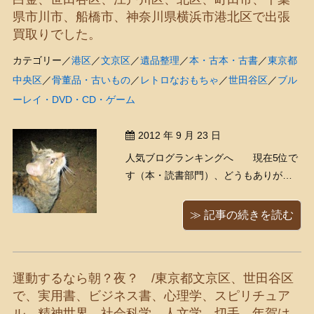
県市川市、船橋市、神奈川県横浜市港北区で出張
買取りでした。
カテゴリー／
港区
／
文京区
／
遺品整理
／
本・古本・古書
／
東京都
中央区
／
骨董品・古いもの
／
レトロなおもちゃ
／
世田谷区
／
ブル
ーレイ・DVD・CD・ゲーム
2012 年 9 月 23 日
人気ブログランキングへ 現在5位で
す（本・読書部門）、どうもありがと
うございます！ ＜おかげさまで飼い
主さんが見つかりました、 どうも
≫ 記事の続きを読む
ありがとうございました！＞ 突然です
が、猫ちゃんの里親募集です！（アル
バイトのキョーコさんからの情報で
運動するなら朝？夜？ /東京都文京区、世田谷区
す） うちの ...
で、実用書、ビジネス書、心理学、スピリチュア
ル、精神世界、社会科学、人文学、切手、年賀は