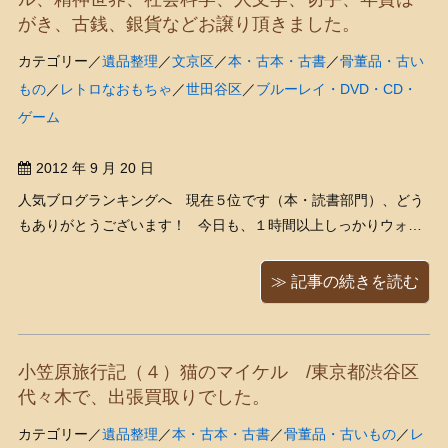
がき、古銭、銀貨などお譲り頂きました。
カテゴリー／
遺品整理
／
文京区
／
本・古本・古書
／
骨董品・古い
もの
／
レトロなおもちゃ
／
世田谷区
／
ブルーレイ・DVD・CD・
ゲーム
2012 年 9 月 20 日
人気ブログランキングへ 現在５位です（本・読書部門）、どう
もありがとうございます！ 今日も、１時間以上しっかりウォー
キングしてきました！少し涼しくなってきたとはいえまだ残暑は
しっかり残っていますから、ウォーキングとはいえけっこう汗が
≫ 記事の続きを読む
かけます。 この一週間くらい、何だ ...
小笠原旅行記（４）猫のマイケル /東京都渋谷区
代々木で、出張買取りでした。
カテゴリー／
遺品整理
／
本・古本・古書
／
骨董品・古いもの
／
レ