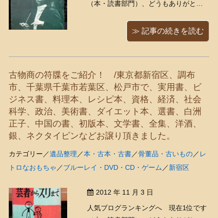
（本・読書部門）、どうもありがとう
ございます！ 指揮者・小澤征爾さんの
直筆サイン入りプログラムが入ってき
≫ 記事の続きを読む
ました～！ お若いですね～！1974年12
月、新日本フィルハーモニー交響楽団
特別演奏会、曲目はベートーヴェンの
古物商の符牒をご紹介！ /東京都新宿区、調布
「第９」、独唱は ...
市、千葉県千葉市若葉区、松戸市で、実用書、ビ
ジネス書、料理本、レシピ本、資格、経済、社会
科学、政治、美術書、ダイエット本、選書、白洲
正子、中国の書、初版本、文学書、全集、洋酒、
銀、ネクタイピンなどお譲り頂きました。
カテゴリー／
遺品整理
／
本・古本・古書
／
骨董品・古いもの
／
レ
トロなおもちゃ
／
ブルーレイ・DVD・CD・ゲーム
／
新宿区
2012 年 11 月 3 日
人気ブログランキングへ 現在1位です