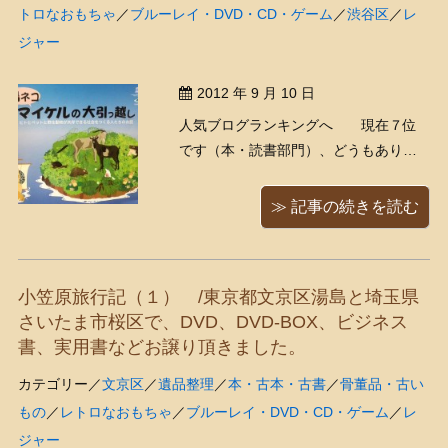
トロなおもちゃ
／
ブルーレイ・DVD・CD・ゲーム
／
渋谷区
／
レ
ジャー
2012 年 9 月 10 日
人気ブログランキングへ 現在７位
です（本・読書部門）、どうもありが
とうございます！ 昨日の続きです。私
たちが大の猫好きだと知ったガイドさ
≫ 記事の続きを読む
んが、ツアーの最後に渡して下さった
この可愛らしい絵本仕立てのパンフレ
ット。 「島ネコマイケルの大引っ越
小笠原旅行記（１） /東京都文京区湯島と埼玉県
し」 内容をかいつまんでご ...
さいたま市桜区で、DVD、DVD-BOX、ビジネス
書、実用書などお譲り頂きました。
カテゴリー／
文京区
／
遺品整理
／
本・古本・古書
／
骨董品・古い
もの
／
レトロなおもちゃ
／
ブルーレイ・DVD・CD・ゲーム
／
レ
ジャー