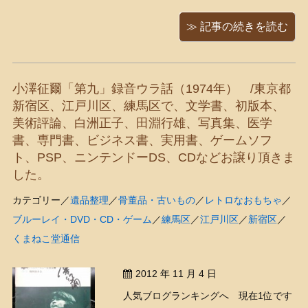
諜報部、そしてフリーメイソン」（著：加治将一/祥伝社）という
本を読みました。面白かったー！ ちょうどこれを読む直前に、
≫ 記事の続きを読む
「おーい！竜馬」を全巻一気読みしていたので、 ...
小澤征爾「第九」録音ウラ話（1974年） /東京都
新宿区、江戸川区、練馬区で、文学書、初版本、
美術評論、白洲正子、田淵行雄、写真集、医学
書、専門書、ビジネス書、実用書、ゲームソフ
ト、PSP、ニンテンドーDS、CDなどお譲り頂きま
した。
カテゴリー／
遺品整理
／
骨董品・古いもの
／
レトロなおもちゃ
／
ブルーレイ・DVD・CD・ゲーム
／
練馬区
／
江戸川区
／
新宿区
／
くまねこ堂通信
2012 年 11 月 4 日
人気ブログランキングへ 現在1位です