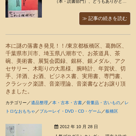
（本・読書部門）、どうもありがとう
ございます！ 入ってきた本に、目をパ
チクリ。 「符牒六千語 芸者からスリ
≫ 記事の続きを読む
まで」昭和30年発行/平野威馬雄著/近代
社 「刑事、作家等は勿論、家庭の主婦
も覚えていると大変便利です」と書い
本に謎の落書き発見！！/東京都板橋区、葛飾区、
...
千葉県市川市、埼玉県八潮市で、お茶道具、茶
碗、美術書、展覧会図録、銀杯、銀メダル、アク
セサリー、木彫りの大黒様、腕時計、年賀状、切
手、洋酒、お酒、ビジネス書、実用書、専門書、
クラシック楽譜、音楽理論、音楽書などお譲り頂
きました。
カテゴリー／
遺品整理
／
本・古本・古書
／
骨董品・古いもの
／
レ
トロなおもちゃ
／
ブルーレイ・DVD・CD・ゲーム
／
板橋区
2012 年 10 月 28 日