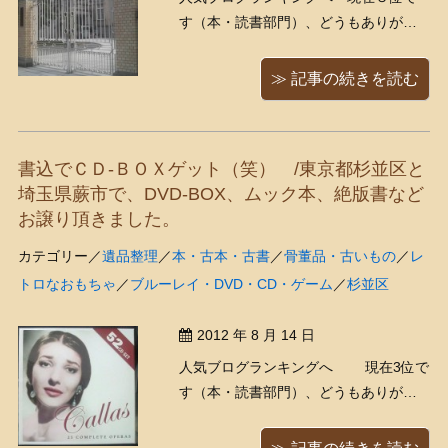
す（本・読書部門）、どうもありがと
うございます！ ううーむ、運動不足
だ・・・（;;-_-） それは常日頃からの
≫ 記事の続きを読む
課題だったので休日はなるべく歩き回
るようにしてたんだけど、最近日中が
あまりに暑かったことと、近ごろ古い
書込でＣＤ-ＢＯＸゲット（笑） /東京都杉並区と
邦画にハマっていて休 ...
埼玉県蕨市で、DVD-BOX、ムック本、絶版書など
お譲り頂きました。
カテゴリー／
遺品整理
／
本・古本・古書
／
骨董品・古いもの
／
レ
トロなおもちゃ
／
ブルーレイ・DVD・CD・ゲーム
／
杉並区
2012 年 8 月 14 日
人気ブログランキングへ 現在3位で
す（本・読書部門）、どうもありがと
うございます！ 「マリア・カラスの５
２枚組CD-BOXが入ってきたよぉ～（＾