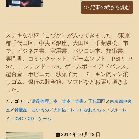
「ディアブロ３」というゲームをして
≫ 記事の続きを読む
います。おととい買ったばかりです。
・・・なんだか怖そうな感じのパッケ
ージですが、そのイメージの通り、勇
ステキな小柄（こづか）が入ってきました /東京
者みたいな人がおどろおどろ ...
都千代田区、中央区銀座、大田区、千葉県松戸市
で、ビジネス書、実用書、パソコン本、技術書、
専門書、コミックセット、ゲームソフト、PSP、P
S2、ニンテンドーDS、ゲームボーイアドバンス、
超合金、ポピニカ、駄菓子カード、キン肉マン消
しゴム、銀行の貯金箱、ソフビなどお譲り頂きま
した。
カテゴリー／
遺品整理
／
本・古本・古書
／
千代田区
／
東京都中央
区
／
骨董品・古いもの
／
大田区
／
レトロなおもちゃ
／
ブルーレ
イ・DVD・CD・ゲーム
2012 年 10 月 19 日