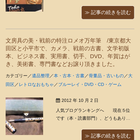
うございます！ 「今日は、にゃん子さ
ん好みの商品がたくさん入ってきたよ
≫ 記事の続きを読む
～（*＾ω＾*）」 「う、わ～～～～
お!!!!!!(ﾟﾛﾟ屮)屮」 車まで見にいってみ
たら、1950年代（昭和30年代）ごろの
文房具の美・戦前の特注ロメオ万年筆 /東京都大
古 ...
田区と小平市で、カメラ、戦前の古書、文学初版
本、ビジネス書、実用書、切手、DVD、年賀はが
き、美術書、専門書などお譲り頂きました。
カテゴリー／
遺品整理
／
本・古本・古書
／
骨董品・古いもの
／
大
田区
／
レトロなおもちゃ
／
ブルーレイ・DVD・CD・ゲーム
2012 年 10 月 2 日
人気ブログランキングへ 現在５位
です（本・読書部門）、どうもありが
とうございます！ 今日入ってきた古い
万年筆。レトロで素敵です、戦前くら
≫ 記事の続きを読む