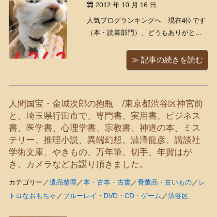
2012 年 10 月 16 日
人気ブログランキングへ 現在4位です
（本・読書部門）、どうもありがとう
ございます！ もえにゃ～～ん！読者の
皆様がお待ちかねよ、久しぶりにスウ
≫ 記事の続きを読む
ィートラブリ～な姿をアップしましょ
う！！ﾊﾟｼｬｯ! Σp[【◎】]∀｀) 近すぎ
近 ...
人間国宝・金城次郎の抱瓶 /東京都渋谷区神宮前
と、埼玉県行田市で、専門書、実用書、ビジネス
書、医学書、心理学書、宗教書、神道の本、ミス
テリー、推理小説、異端幻想、澁澤龍彦、講談社
学術文庫、やきもの、万年筆、切手、年賀はが
き、カメラなどお譲り頂きました。
カテゴリー／
遺品整理
／
本・古本・古書
／
骨董品・古いもの
／
レ
トロなおもちゃ
／
ブルーレイ・DVD・CD・ゲーム
／
渋谷区