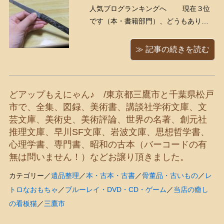
人気ブログランキングへ 現在３位
です（本・書籍部門）、どうもありが
とうございます！ こんなものが入って
きました！ パッと見、ペーパーナイフ
≫ 記事の続きを読む
に見えますが（笑）これは小柄（こづ
か）と言いまして、日本刀にくっつい
ている小さな刀であります。 小柄（こ
どアップもえにゃん♪ /東京都三鷹市と千葉県松戸
づか）とは、日本刀に ...
市で、全集、図録、美術書、講談社学術文庫、文
芸文庫、美術史、美術評論、世界の名著、創元社
推理文庫、早川SF文庫、岩波文庫、思想哲学書、
心理学書、専門書、昭和の古本（バーコードの有
無は問いません！）などお譲り頂きました。
カテゴリー／
遺品整理
／
本・古本・古書
／
骨董品・古いもの
／
レ
トロなおもちゃ
／
ブルーレイ・DVD・CD・ゲーム
／
当店の癒し
の看板猫
／
三鷹市