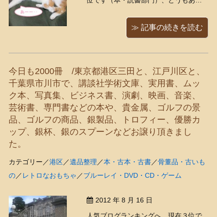
位です（本・読書部門）、どうもあり
がとうございます！ もえ嬢も、だ
らりんだらりん（*´ｴ｀*） 今日は仕事
≫ 記事の続きを読む
中に急にお腹が痛くなって、家に帰る
なり布団を敷いてバタンキュー 一時
間くらい寝たの ...
今日も2000冊 /東京都港区三田と、江戸川区と、
千葉県市川市で、講談社学術文庫、実用書、ムッ
ク本、写真集、ビジネス書、演劇、映画、音楽、
芸術書、専門書などの本や、貴金属、ゴルフの景
品、ゴルフの商品、銀製品、トロフィー、優勝カ
ップ、銀杯、銀のスプーンなどお譲り頂きまし
た。
カテゴリー／
港区
／
遺品整理
／
本・古本・古書
／
骨董品・古いも
の
／
レトロなおもちゃ
／
ブルーレイ・DVD・CD・ゲーム
2012 年 8 月 16 日
人気ブログランキングへ 現在３位で