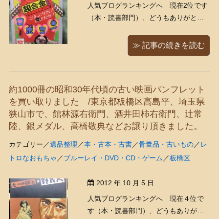
人気ブログランキングへ 現在2位です
（本・読書部門）、どうもありがとう
ございます！ 今日は、「古いおもちゃ
が出るんだ～～（*＾ω＾*）」とくまき
≫ 記事の続きを読む
ちが昨日から楽しみにしていた買い取
りでした。色々出たようですよ、一部
ご紹介！ 「がんばれ！！ロボコン」
約1000冊の昭和30年代頃の古い映画パンフレット
197 ...
を買い取りました /東京都板橋区高島平、埼玉県
狭山市で、館林源右衛門、酒井田柿右衛門、辻常
陸、銀メダル、高橋敬典などお譲り頂きました。
カテゴリー／
遺品整理
／
本・古本・古書
／
骨董品・古いもの
／
レ
トロなおもちゃ
／
ブルーレイ・DVD・CD・ゲーム
／
板橋区
2012 年 10 月 5 日
人気ブログランキングへ 現在４位で
す（本・読書部門）、どうもありがと