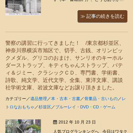
うございます！ タイムスリップして、
国内旅行をしてみましょう時は大正～
≫ 記事の続きを読む
昭和初期くらいです。千葉の鴨川から
スタート！ 「外房州鴨川海岸旅館相模
屋（本館）電話五番」 わあ～～、昔の
警察の講習に行ってきました！ /東京都杉並区、
木造建築 ...
神奈川県横浜市旭区で、切手、古銭、オリンピッ
クメダル、グリコのおまけ、サンリオのキーホル
ダーストラップ、キティちゃんストラップ、パテ
ィ＆ジミー、クラシックＣＤ、専門書、学術書、
詩歌、純文学、近代文学、全集、東洋文庫、講談
社学術文庫、岩波文庫などお譲り頂きました。
カテゴリー／
遺品整理
／
本・古本・古書
／
骨董品・古いもの
／
レ
トロなおもちゃ
／
杉並区
／
ブルーレイ・DVD・CD・ゲーム
2012 年 10 月 23 日
人気ブログランキングへ 今日はワタク