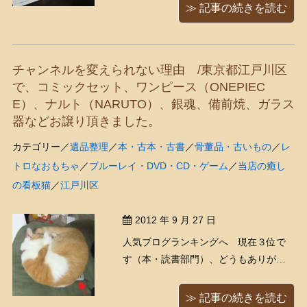
にやらチケットが届きました、ほほ～
≫ 記事の続きを読む
う どうやら出資配当に当たるぶん
が、この「市会利用券」として発行さ
れたようです。 ・・・ちなみにこの ...
チャンネルを変えられない理由 /東京都江戸川区
で、コミックセット、ワンピース（ONEPIEC
E）、ナルト（NARUTO）、銀魂、備前焼、ガラス
器などお譲り頂きました。
カテゴリー／
遺品整理
／
本・古本・古書
／
骨董品・古いもの
／
レ
トロなおもちゃ
／
ブルーレイ・DVD・CD・ゲーム
／
当店の癒し
の看板猫
／
江戸川区
2012 年 9 月 27 日
人気ブログランキングへ 現在３位で
す（本・読書部門）、どうもありがと
うございます！ 「しくしくしく・・・
（´；ω；｀）」 「どうした！？∑(゜
≫ 記事の続きを読む