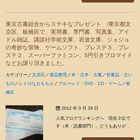
だろうかと昨日まで心配していたので
すが、結果的にはまったく問題なかっ
たので良かったです（；´∀｀）ﾎｯしか
東京古書組合からステキなプレゼント /東京都文
も道路がガラ空きだった ...
京区、板橋区で、実用書、専門書、写真集、アイ
ドル雑誌、講談社学術文庫、岩波文庫、ジョジョ
の奇妙な冒険、ゲームソフト、プレステ３、プレ
ステ２、スーパーファミコン、5円引きブロマイド
などお譲り頂きました。
カテゴリー／
文京区
／
遺品整理
／
本・古本・古書
／
骨董品・古い
もの
／
レトロなおもちゃ
／
ブルーレイ・DVD・CD・ゲーム
／
板
橋区
2012 年 9 月 28 日
人気ブログランキングへ 現在２位で
す（本・読書部門）、どうもありがと
うございます！ 東京古書組合から、な