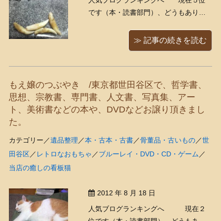
人気ブログランキングへ 現在５位
です（本・読書部門）、どうもありが
とうございます！ ３ヶ月ほど前に、シ
ュガーくんが歯肉炎の悪化のためキバ
≫ 記事の続きを読む
を抜歯したのですが、その際にくまき
ちに「記念にキバをもらってきて！
（＾ω＾）」と言われたので、獣医さん
もえ嬢のつぶやき /東京都世田谷区で、哲学書、
にお願いしてもらってきまし ...
思想、宗教書、専門書、人文書、写真集、アー
ト、美術書などの本や、DVDなどお譲り頂きまし
た。
カテゴリー／
遺品整理
／
本・古本・古書
／
骨董品・古いもの
／
世
田谷区
／
レトロなおもちゃ
／
ブルーレイ・DVD・CD・ゲーム
／
当店の癒しの看板猫
2012 年 8 月 18 日
人気ブログランキングへ 現在２