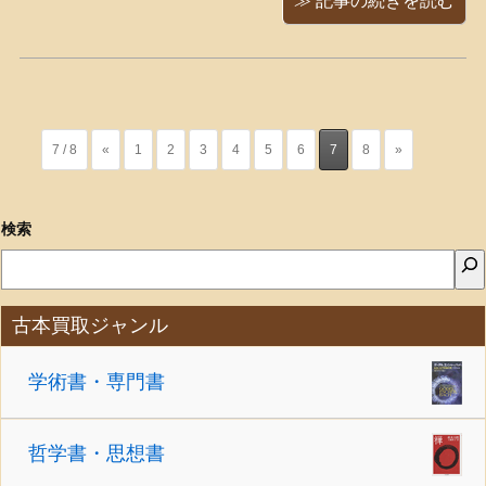
≫ 記事の続きを読む
ω＾）」「うわ～～お！！ヽ(≧∀≦)ﾉ」
表紙はトラヴィアータですね、美し
い・・・(*´∀｀)ｳｯﾄﾘ５ ...
7 / 8
«
1
2
3
4
5
6
7
8
»
検索
古本買取ジャンル
学術書・専門書
哲学書・思想書