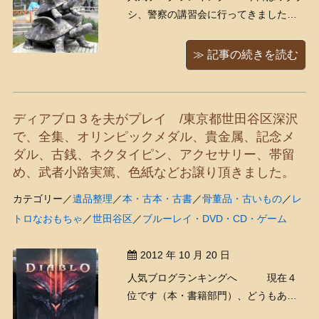
シ、警察の講習会に行ってきました。
といっても別に、何か悪いことをした
わけではございません(*´艸`*)1年に1回
≫ 記事の続きを読む
行われる「警察署別法令講習会」とい
うもので、東京都で古物商の免許を持
つ人が対象です。（他の県にもこうい
ディアブロ３を夫がプレイ /東京都世田谷区深沢
うのはあるのかな ...
で、全集、オリンピックメダル、貴金属、記念メ
ダル、古銭、ネクタイピン、アクセサリー、帯留
め、武者小路実篤、色紙などお譲り頂きました。
カテゴリー／
遺品整理
／
本・古本・古書
／
骨董品・古いもの
／
レ
トロなおもちゃ
／
世田谷区
／
ブルーレイ・DVD・CD・ゲーム
2012 年 10 月 20 日
人気ブログランキングへ 現在４
位です（本・書籍部門）、どうもあり
がとうございます！ くまきちは今、