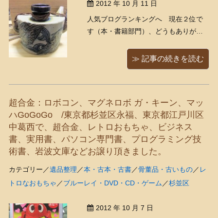
2012 年 10 月 11 日
人気ブログランキングへ 現在２位で
す（本・書籍部門）、どうもありがと
うございます！ 人間国宝・金城次郎の
やきものです。 これは抱瓶（だちび
≫ 記事の続きを読む
ん）といって、沖縄地方で用いられる
携帯用の酒瓶です。腰に付けるんです
ね。 濱田庄司（陶芸家）は、「次郎の
超合金：ロボコン、マグネロボ ガ・キーン、マッ
魚は生きている」と評した ...
ハGoGoGo /東京都杉並区永福、東京都江戸川区
中葛西で、超合金、レトロおもちゃ、ビジネス
書、実用書、パソコン専門書、プログラミング技
術書、岩波文庫などお譲り頂きました。
カテゴリー／
遺品整理
／
本・古本・古書
／
骨董品・古いもの
／
レ
トロなおもちゃ
／
ブルーレイ・DVD・CD・ゲーム
／
杉並区
2012 年 10 月 7 日