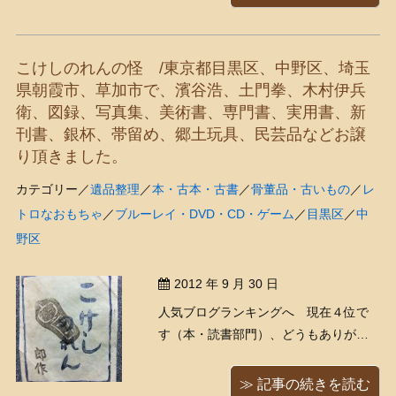
いの物と推測されます。 蓋を開ける
と「ROMEO」の文字が。伊東屋のロメ
オ万年筆だと思われ ...
こけしのれんの怪 /東京都目黒区、中野区、埼玉
県朝霞市、草加市で、濱谷浩、土門拳、木村伊兵
衛、図録、写真集、美術書、専門書、実用書、新
刊書、銀杯、帯留め、郷土玩具、民芸品などお譲
り頂きました。
カテゴリー／
遺品整理
／
本・古本・古書
／
骨董品・古いもの
／
レ
トロなおもちゃ
／
ブルーレイ・DVD・CD・ゲーム
／
目黒区
／
中
野区
2012 年 9 月 30 日
人気ブログランキングへ 現在４位で
す（本・読書部門）、どうもありがと
うございます！ 今日は出張買取りの予
約が３件入っていたので台風は大丈夫
≫ 記事の続きを読む