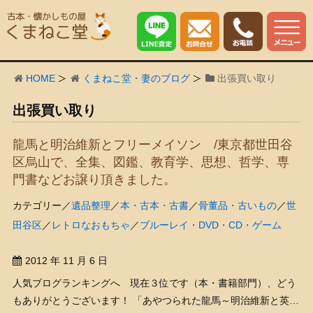
HOME
くまねこ堂・妻のブログ
出張買い取り
出張買い取り
龍馬と明治維新とフリーメイソン /東京都世田谷
区烏山で、全集、図鑑、教育学、思想、哲学、専
門書などお譲り頂きました。
カテゴリー／
遺品整理
／
本・古本・古書
／
骨董品・古いもの
／
世
田谷区
／
レトロなおもちゃ
／
ブルーレイ・DVD・CD・ゲーム
2012 年 11 月 6 日
人気ブログランキングへ 現在３位です（本・書籍部門）、どう
もありがとうございます！ 「あやつられた龍馬～明治維新と英国