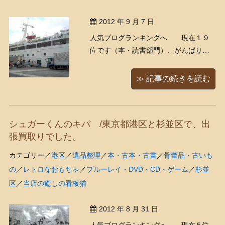
2012 年 9 月 7 日
人気ブログランキングへ 現在１９
位です（本・読書部門）、がんばりま
す！ さてさて。しばらく前に、仕事を
通じて小笠原島のかたとお知り合いに
≫ 記事の続きを読む
なりまして（そのあたりは後々また詳
しく書きますが）、去年世界遺産に登
録されて以来「行ってみたいねえ～
シュガーくんのキバ /東京都港区と杉並区で、出
（´∀｀）」と言っていた小笠 ...
張買取りでした。
カテゴリー／
港区
／
遺品整理
／
本・古本・古書
／
骨董品・古いも
の
／
レトロなおもちゃ
／
ブルーレイ・DVD・CD・ゲーム
／
杉並
区
／
当店の癒しの看板猫
2012 年 8 月 31 日