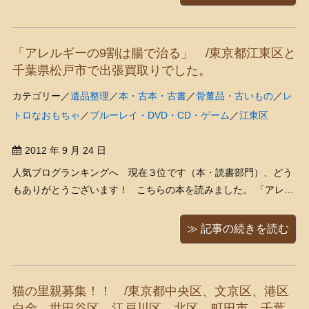
ﾛ゜)」 「テレビのチャンネルが変えら
れない・・・（´；ω；｀）」 「は
あ？ なんで？？（・Д・）」 くまきち
「アレルギーの9割は腸で治る」 /東京都江東区と
が指さした先を ...
千葉県松戸市で出張買取りでした。
カテゴリー／
遺品整理
／
本・古本・古書
／
骨董品・古いもの
／
レ
トロなおもちゃ
／
ブルーレイ・DVD・CD・ゲーム
／
江東区
2012 年 9 月 24 日
人気ブログランキングへ 現在３位です（本・読書部門）、どう
もありがとうございます！ こちらの本を読みました。 「アレル
ギーの9割は腸で治る！～クスリに頼らない免疫力のつくり方」
（藤田紘一郎/だいわ文庫） （以下は、アマゾンの商品説明欄よ
≫ 記事の続きを読む
り） 花粉症、アトピー、ぜんそ ...
猫の里親募集！！ /東京都中央区、文京区、港区
白金、世田谷区、江戸川区、北区、町田市、千葉