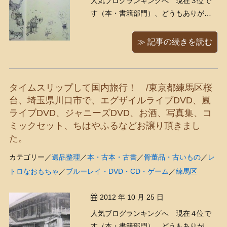
人気ブログランキングへ 現在３位で
す（本・書籍部門）、どうもありがと
うございます！ 今日もいつも通り本を
出品していますと、うおっっ！！ 遊び
≫ 記事の続きを読む
紙（白紙のページ）に、謎の落書きを
発見！！∑(ﾟ∀ﾟ屮)屮 下の２匹の猫ち
ゃんが、とってもワルそ ...
タイムスリップして国内旅行！ /東京都練馬区桜
台、埼玉県川口市で、エグザイルライブDVD、嵐
ライブDVD、ジャニーズDVD、お酒、写真集、コ
ミックセット、ちはやふるなどお譲り頂きまし
た。
カテゴリー／
遺品整理
／
本・古本・古書
／
骨董品・古いもの
／
レ
トロなおもちゃ
／
ブルーレイ・DVD・CD・ゲーム
／
練馬区
2012 年 10 月 25 日
人気ブログランキングへ 現在４位で
す（本・書籍部門）、どうもありがと