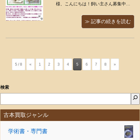
様、こんにちは！飼い主さん募集中の
猫さんのご紹介です、何卒どうぞよろ
しくお願いいたします！ しかしこのも
≫ 記事の続きを読む
もいろさん（仮名）、ミルクティー
な、クリーミーなステキな毛色ですね
え！・・ワタクシ、ロイヤルミルクテ
ィーが大好きなものですから ...
5 / 8
«
1
2
3
4
5
6
7
8
»
検索
古本買取ジャンル
学術書・専門書