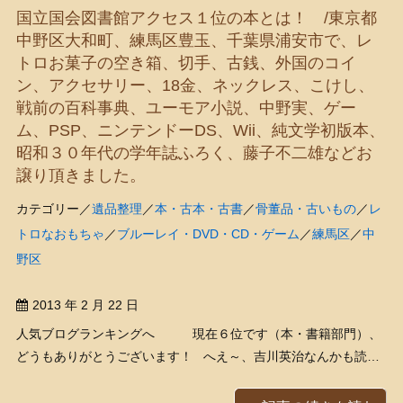
国立国会図書館アクセス１位の本とは！ /東京都
ー）」っていうんで ...
中野区大和町、練馬区豊玉、千葉県浦安市で、レ
トロお菓子の空き箱、切手、古銭、外国のコイ
ン、アクセサリー、18金、ネックレス、こけし、
戦前の百科事典、ユーモア小説、中野実、ゲー
ム、PSP、ニンテンドーDS、Wii、純文学初版本、
昭和３０年代の学年誌ふろく、藤子不二雄などお
譲り頂きました。
カテゴリー／
遺品整理
／
本・古本・古書
／
骨董品・古いもの
／
レ
トロなおもちゃ
／
ブルーレイ・DVD・CD・ゲーム
／
練馬区
／
中
野区
2013 年 2 月 22 日
人気ブログランキングへ 現在６位です（本・書籍部門）、
どうもありがとうございます！ へえ～、吉川英治なんかも読め
るんだね～ ———————————————————–国会図書
館、2万3000図書をネット公開 吉川英治作品など 国立国会図書