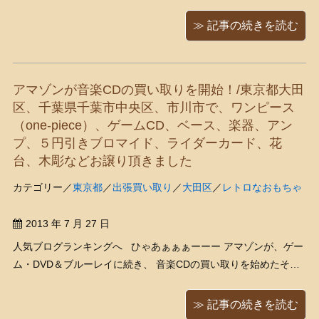
ｴｾﾞｴ そんなわけで無性に、何か怖い本を読んでヒンヤリしたくな
りました（笑）そして選んだのはこちら 「赤い森」折原一/祥伝
≫ 記事の続きを読む
社文庫 あらすじ： ...
アマゾンが音楽CDの買い取りを開始！/東京都大田
区、千葉県千葉市中央区、市川市で、ワンピース
（one-piece）、ゲームCD、ベース、楽器、アン
プ、５円引きブロマイド、ライダーカード、花
台、木彫などお譲り頂きました
カテゴリー／
東京都
／
出張買い取り
／
大田区
／
レトロなおもちゃ
2013 年 7 月 27 日
人気ブログランキングへ ひゃあぁぁぁーーー アマゾンが、ゲー
ム・DVD＆ブルーレイに続き、 音楽CDの買い取りを始めたそう
です
http://www.itmedia.co.jp/news/articles/1307/24/news086.html 次
≫ 記事の続きを読む
はいよいよ本でし ...