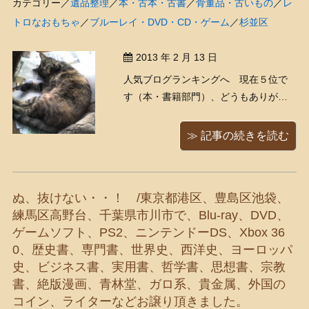
カテゴリー／
遺品整理
／
本・古本・古書
／
骨董品・古いもの
／
レ
トロなおもちゃ
／
ブルーレイ・DVD・CD・ゲーム
／
杉並区
2013 年 2 月 13 日
人気ブログランキングへ 現在５位で
す（本・書籍部門）、どうもありがと
うございます！ 嬉しいお知らせで
す！！以前飼い主さんを募集してい
≫ 記事の続きを読む
た、元捨て猫・南ちゃんの新しい飼い
主さんが、無事に見つかりましたー
ー！！ 飼い主さん宅での南ちゃんの様
ぬ、抜けない・・！ /東京都港区、豊島区池袋、
子を、写真で送って下さいました。 ...
練馬区高野台、千葉県市川市で、Blu-ray、DVD、
ゲームソフト、PS2、ニンテンドーDS、Xbox 36
0、歴史書、専門書、世界史、西洋史、ヨーロッパ
史、ビジネス書、実用書、哲学書、思想書、宗教
書、絶版漫画、青林堂、ガロ系、貴金属、外国の
コイン、ライターなどお譲り頂きました。