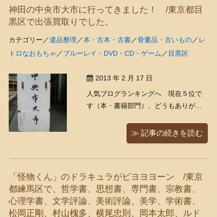
神田の中央市大市に行ってきました！ /東京都目
た、嬉しい～～嬉しい～～ くまき ...
黒区で出張買取りでした。
カテゴリー／
遺品整理
／
本・古本・古書
／
骨董品・古いもの
／
レ
トロなおもちゃ
／
ブルーレイ・DVD・CD・ゲーム
／
目黒区
2013 年 2 月 17 日
人気ブログランキングへ 現在５位で
す（本・書籍部門）、どうもありがと
うございます！ 今日は、神田の大市に
行ってきました！ 神田の東京古書会館
≫ 記事の続きを読む
で行われている古書業者専門の古書の
交換会（市場）で、日本全国から古本
屋さん達が集まります。くまきちのほ
「怪物くん」のドラキュラがビヨヨヨーン /東京
うはしょっちゅう神田の市 ...
都練馬区で、哲学書、思想書、専門書、宗教書、
心理学書、文学評論、美術評論、美学、学術書、
松岡正剛、村山槐多、横尾忠則、岡本太郎、ルド