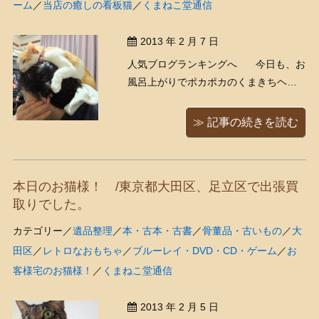
ーム
／
当店の癒しの看板猫
／
くまねこ堂通信
2013 年 2 月 7 日
人気ブログランキングへ 今日も、お
風呂上がりでポカポカのくまきちヘッ
ドでくつろぐもえ嬢 頭に猫を乗せなが
らネットサーフィン、乙でございます
≫ 記事の続きを読む
なあ 今日は銀座の会社様で出張買取
りでした、以前もお伺いしたリピータ
ー様でした、どう ...
本日のお猫様！ /東京都大田区、足立区で出張買
取りでした。
カテゴリー／
遺品整理
／
本・古本・古書
／
骨董品・古いもの
／
大
田区
／
レトロなおもちゃ
／
ブルーレイ・DVD・CD・ゲーム
／
お
客様宅のお猫様！
／
くまねこ堂通信
2013 年 2 月 5 日