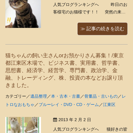
人気ブログランキングへ 昨日のお
客様宅のお猫様です！！ 突然の来客
にビックリしているご様子です、キジ
トラちゃんのおめめ真ん丸ね、うふふ
≫ 記事の続きを読む
ふふ（*´∀｀*） キジトラちゃんが女の
子で、二毛ちゃんが男の子だそうで
す。本の量がけっこう多く、く ...
猫ちゃんの飼い主さんorお預かりさん募集！/東京
都江東区木場で、ビジネス書、実用書、哲学書、
思想書、経済学、経営学、専門書、政治学、金
融、トレーディング、株、投資の本などお譲り頂
きました。
カテゴリー／
遺品整理
／
本・古本・古書
／
骨董品・古いもの
／
レ
トロなおもちゃ
／
ブルーレイ・DVD・CD・ゲーム
／
江東区
2013 年 2 月 2 日
人気ブログランキングへ 猫好きの皆