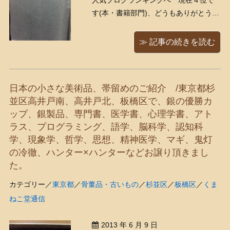
人気ブログランキングへ 現在４位で
す(本・書籍部門)、どうもありがとうご
ざいます！ 「紙芝居の実演」という古
い本が入ってきました。 「紙芝居の実
≫ 記事の続きを読む
演 第一歩の理解」砥上峰次/日本教育
紙芝居協会 紙芝居、子供の頃大好きで
した！街頭で見た記憶はないのです
日本の小さな美術品、帯留めのご紹介 /東京都杉
が、 ...
並区高井戸南、高井戸北、板橋区で、銀の優勝カ
ップ、銀製品、専門書、医学書、心理学書、アト
ラス、プログラミング、語学、脳科学、認知科
学、現象学、哲学、思想、精神医学、マギ、鬼灯
の冷徹、ハンター×ハンターなどお譲り頂きまし
た。
カテゴリー／
東京都
／
骨董品・古いもの
／
杉並区
／
板橋区
／
くま
ねこ堂通信
2013 年 6 月 9 日