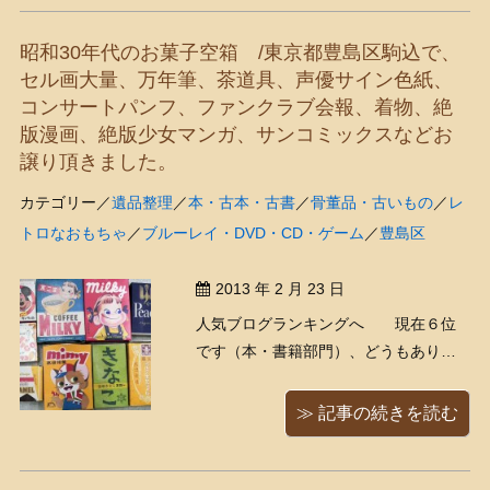
ンがたくさん入っておりますが、これ
は学習院の制服のボタンです。学習院
昭和30年代のお菓子空箱 /東京都豊島区駒込で、
の校章は、桜が ...
セル画大量、万年筆、茶道具、声優サイン色紙、
コンサートパンフ、ファンクラブ会報、着物、絶
版漫画、絶版少女マンガ、サンコミックスなどお
譲り頂きました。
カテゴリー／
遺品整理
／
本・古本・古書
／
骨董品・古いもの
／
レ
トロなおもちゃ
／
ブルーレイ・DVD・CD・ゲーム
／
豊島区
2013 年 2 月 23 日
人気ブログランキングへ 現在６位
です（本・書籍部門）、どうもありが
とうございます！ 昔のお菓子の箱が入
ってきました。（あ、１個タバコの箱
≫ 記事の続きを読む
も混じってますね 笑）昭和30年代後
半のものだそうです。 猫がいる～～！
（*´∀｀*）カバヤの「mimy（ミミ