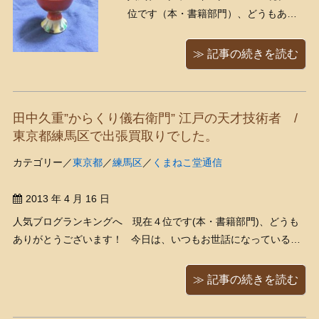
位です（本・書籍部門）、どうもあり
がとうございます！ 北大路魯山人、入
荷です。 「呉須赤絵馬上杯」 以前も買
≫ 記事の続きを読む
い取りにお伺いしたことのあるリピー
ター様宅でお譲り頂きました、どうも
ありがとうございました！ 黒田陶々庵
田中久重”からくり儀右衛門” 江戸の天才技術者 /
鑑定箱 ...
東京都練馬区で出張買取りでした。
カテゴリー／
東京都
／
練馬区
／
くまねこ堂通信
2013 年 4 月 16 日
人気ブログランキングへ 現在４位です(本・書籍部門)、どうも
ありがとうございます！ 今日は、いつもお世話になっている求
人広告の代理店のかたが、担当が代わったからとご挨拶にいらし
て下さいました。 お茶をしながら色々とお話をさせていただいた
≫ 記事の続きを読む
のですが、どうやら今、求人広告 ...