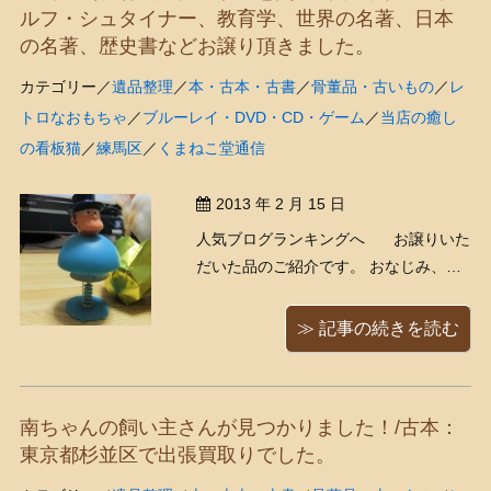
ルフ・シュタイナー、教育学、世界の名著、日本
の名著、歴史書などお譲り頂きました。
カテゴリー／
遺品整理
／
本・古本・古書
／
骨董品・古いもの
／
レ
トロなおもちゃ
／
ブルーレイ・DVD・CD・ゲーム
／
当店の癒し
の看板猫
／
練馬区
／
くまねこ堂通信
2013 年 2 月 15 日
人気ブログランキングへ お譲りいた
だいた品のご紹介です。 おなじみ、
「怪物くん」（藤子不二雄）のドラキ
ュラですね。ざますざますのドラキュ
≫ 記事の続きを読む
ラ、私けっこう好きでした！（＾＾）
バネになっていて、ビヨヨヨヨーンと
はねるおもちゃです。 ・・ちなみに右
南ちゃんの飼い主さんが見つかりました！/古本：
は、私が食べ終わったフェ ...
東京都杉並区で出張買取りでした。