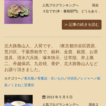
人気ブログランキングへ 現在
３位です(本・書籍部門)、どうもありが
とうございます！ 今日は、買い取りで
入ってきた帯留（おびどめ）をご紹
≫ 記事の続きを読む
介！帯どめは、日本の小さな芸術品。
一つ一つ材質や色合いも違い、それぞ
れに意匠が凝らされており、着物の粋
北大路魯山人、入荷です。 /東京都渋谷区西原、
な小道具として、見る者を ...
荒川区、千葉県柏市で、銀杯、金貨、銀貨、お茶
道具、清水六兵衛、塚本快示、辻常陸、井上萬
二、舟越保武、九谷焼、香炉、北大路魯山人など
お譲り頂きました。
カテゴリー／
東京都
／
骨董品・古いもの
／
渋谷区
／
レジャー
／
能
楽
／
くまねこ堂通信
2013 年 5 月 5 日
人気ブログランキングへ 現在２