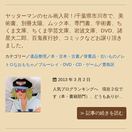
計算機だそうですよ！∑（゜∀゜）「タ
イガー計算機」と呼ばれるもので、昭
ヤッターマンのセル画入荷！/千葉県市川市で、美
和４０年代ごろのもの？ ...
術書、別冊太陽、ムック本、専門書、学術書、ち
くま文庫、ちくま学芸文庫、岩波文庫、DVD、諸
星大二郎、百鬼夜行抄、コミックなどお譲り頂き
ました。
カテゴリー／
遺品整理
／
本・古本・古書
／
骨董品・古いもの
／
レ
トロなおもちゃ
／
ブルーレイ・DVD・CD・ゲーム
／
豊島区
2013 年 3 月 2 日
人気ブログランキングへ 現在２位で
す（本・書籍部門）、どうもありがと
うございます！ 「ヤッターマン（タイ
ムボカンシリーズ）」のセル画が入っ
≫ 記事の続きを読む
てきました、うわあ懐かしいなあ、小
さい頃大好きでしたよ！ 「ヤッター