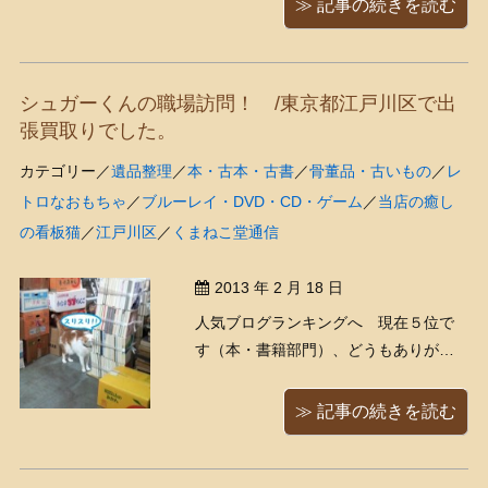
≫ 記事の続きを読む
館は2月21日、館内限定で ...
シュガーくんの職場訪問！ /東京都江戸川区で出
張買取りでした。
カテゴリー／
遺品整理
／
本・古本・古書
／
骨董品・古いもの
／
レ
トロなおもちゃ
／
ブルーレイ・DVD・CD・ゲーム
／
当店の癒し
の看板猫
／
江戸川区
／
くまねこ堂通信
2013 年 2 月 18 日
人気ブログランキングへ 現在５位で
す（本・書籍部門）、どうもありがと
うございます！ 昨日行った神田の大
市、私の欲しいのは落札できてました
≫ 記事の続きを読む
ー！別に高価なものではないのです
が、明治時代のグッズで、明治時代好
きとしてはぜひとも欲しくなりまし