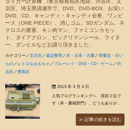
タイガー計算機 /東京都豊島区池袋、渋谷区、文
か色違いが存在するそうです。 中に ...
京区、埼玉県清瀬市で、DVD、DVD-BOX、お笑い
DVD、CD、キャンディ・キャンディ全巻、ワンピ
ース（ONE PIECE）、消しゴム、SDガンダム、ネ
クロスの要塞、キン肉マン、ファミコンカセッ
ト、ダイアクロン、ビックリマンシール、ライタ
ー、ダンヒルなどお譲り頂きました。
カテゴリー／
文京区
／
遺品整理
／
本・古本・古書
／
骨董品・古い
もの
／
レトロなおもちゃ
／
ブルーレイ・DVD・CD・ゲーム
／
渋
谷区
／
豊島区
2013 年 3 月 3 日
人気ブログランキングへ 現在２位で
す（本・書籍部門）、どうもありがと
うございます！ 今日くまきちは４件の
出張買取りでした、今日も色々な物を
≫ 記事の続きを読む
買い取ってきたみたいですよ 手回しの