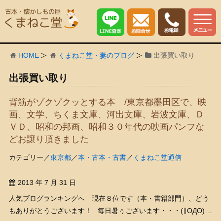
HOME
くまねこ堂・妻のブログ
出張買い取り
出張買い取り
背筋がゾクゾクッとする本 /東京都墨田区で、映
画、文学、ちくま文庫、河出文庫、岩波文庫、Ｄ
ＶＤ、昭和の邦画、昭和３０年代の映画パンフな
どお譲り頂きました
カテゴリー／
東京都
／
本・古本・古書
／
くまねこ堂通信
2013 年 7 月 31 日
人気ブログランキングへ 現在８位です（本・書籍部門）、どう
もありがとうございます！ 毎日暑ぅございます・・・(∥OДO)ｾﾞ