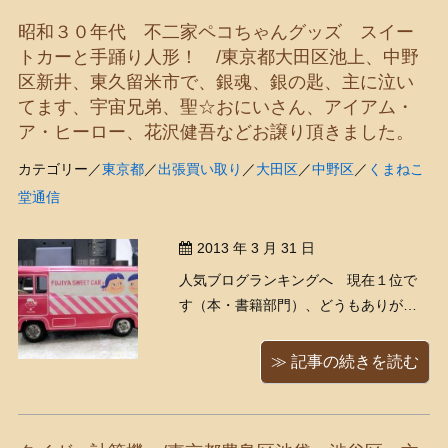
飛び乗って、くまきちの顔をシッポで
昭和３０年代 不二家ペコちゃんグッズ スイー
ぺしぺししている姿が・・・ ...
トカーと手踊り人形！ /東京都大田区池上、中野
区新井、東久留米市で、銀魂、銀の匙、主に泣い
てます、宇宙兄弟、聖☆おにいさん、アイアム・
ア・ヒーロー、花沢健吾などお譲り頂きました。
カテゴリー／
東京都
／
出張買い取り
／
大田区
／
中野区
／
くまねこ
堂通信
2013 年 3 月 31 日
人気ブログランキングへ 現在１位で
す（本・書籍部門）、どうもありがと
うございます！ 古いペコちゃんグッズ
が入ってきました！（＾＾） 「ペコち
≫ 記事の続きを読む
ゃん 不二家スイートカー」昭和30年
代ごろの物と思われます、ブリキ製で
す。この赤のタイプの他にも、何種類