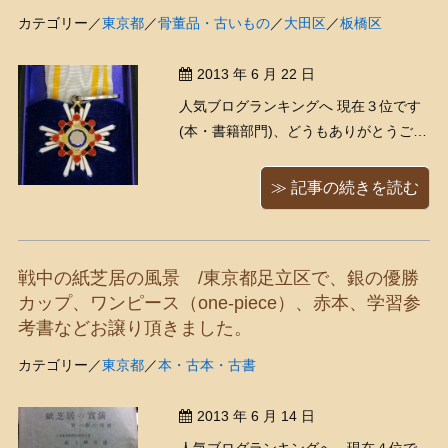
カテゴリー／
東京都
／
骨董品・古いもの
／
大田区
／
板橋区
2013 年 6 月 22 日
人気ブログランキングへ 現在３位です
(本・書籍部門)、どうもありがとうござ
います！ 入荷品です。今日は、勲章で
すよ～！ ひとくちに勲章といっても
≫ 記事の続きを読む
様々な種類があり、華やかな色合いの
物から渋いデザインの物まで色々で
す。一部、ご紹介します。 （写真撮
戦中の紙芝居の風景 /東京都足立区で、銀の優勝
影：キョーコさん） 勲 ...
カップ、ワンピース（one-piece）、赤本、学習参
考書などお譲り頂きました。
カテゴリー／
東京都
／
本・古本・古書
2013 年 6 月 14 日