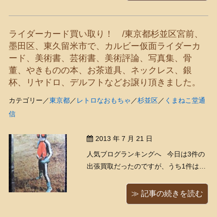
ライダーカード買い取り！ /東京都杉並区宮前、
墨田区、東久留米市で、カルビー仮面ライダーカ
ード、美術書、芸術書、美術評論、写真集、骨
董、やきものの本、お茶道具、ネックレス、銀
杯、リヤドロ、デルフトなどお譲り頂きました。
カテゴリー／
東京都
／
レトロなおもちゃ
／
杉並区
／
くまねこ堂通
信
2013 年 7 月 21 日
人気ブログランキングへ 今日は3件の
出張買取だったのですが、うち1件は、
即日で入ったライダーカードの買取で
した。そして帰ってくるなり、「いい
≫ 記事の続きを読む
のがあったー！ヽ(≧ω≦)ﾉ」 「おや、そ
れは良かったねえ！∑(゜∀゜*)」 「ち