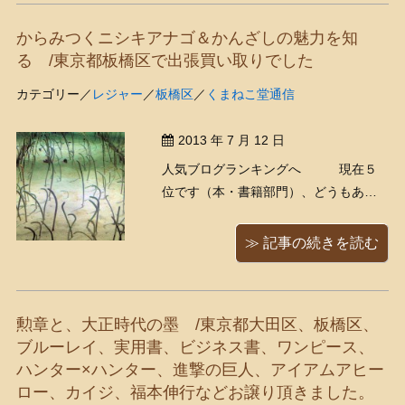
ょっとカットがずれてるエラー。 ...
からみつくニシキアナゴ＆かんざしの魅力を知
る /東京都板橋区で出張買い取りでした
カテゴリー／
レジャー
／
板橋区
／
くまねこ堂通信
2013 年 7 月 12 日
人気ブログランキングへ 現在５
位です（本・書籍部門）、どうもあり
がとうございます！ 今日はまず板橋区
で１件買い取りがあり、でも少量の買
≫ 記事の続きを読む
い取りでサクッと早く終わったので、
その後はくまきちとおデート！⌒Ｙ⌒
Ｙ⌒ ヾ(*´∀｀)ﾉスカイツリーです（めっ
勲章と、大正時代の墨 /東京都大田区、板橋区、
ちゃ近場やん！( ...
ブルーレイ、実用書、ビジネス書、ワンピース、
ハンター×ハンター、進撃の巨人、アイアムアヒー
ロー、カイジ、福本伸行などお譲り頂きました。