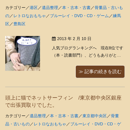
カテゴリー／
港区
／
遺品整理
／
本・古本・古書
／
骨董品・古いも
の
／
レトロなおもちゃ
／
ブルーレイ・DVD・CD・ゲーム
／
練馬
区
／
豊島区
2013 年 2 月 10 日
人気ブログランキングへ 現在8位です
（本・読書部門）、どうもありがとう
ございます！ 今日くまきちは4件の出
張買取りでした、今日のヘルプはサノ
≫ 記事の続きを読む
ッチ（
）です。 まず1件目のお宅
は、500冊くらいと伺っていたのです
が、行ってみたら実際には2000冊くら
頭上に猫でネットサーフィン /東京都中央区銀座
いありましたそうで ...
で出張買取りでした。
カテゴリー／
遺品整理
／
本・古本・古書
／
東京都中央区
／
骨董
品・古いもの
／
レトロなおもちゃ
／
ブルーレイ・DVD・CD・ゲ