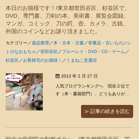
マン」といえばやはりこの３人組！ ...
本日のお猫様です！/東京都世田谷区、杉並区で、
DVD、専門書、刀剣の本、美術書、展覧会図録、
マンガ、コミック、刀の鍔、壺、カメラ、古銭、
外国のコインなどお譲り頂きました。
カテゴリー／
遺品整理
／
本・古本・古書
／
骨董品・古いもの
／
レ
トロなおもちゃ
／
世田谷区
／
ブルーレイ・DVD・CD・ゲーム
／
杉並区
／
お客様宅のお猫様！
／
くまねこ堂通信
2013 年 2 月 27 日
人気ブログランキングへ 現在２位で
す（本・書籍部門）、どうもありがと
うございます！ 今日のお客様宅のお猫
様です！！ 以前も依頼をしていただい
≫ 記事の続きを読む
たことのあるリピーター様でした、ど
うもありがとうございます！（※写真は
お客様の許可を得て掲載させて頂いて