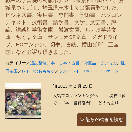
戦中の学習院の制服ボタン /東京都世田谷区、茨
おります） ...
城県つくば市、埼玉県志木市で出張買取でした。
ビジネス書、実用書、専門書、学術書、パソコン
テキスト、技術書、語学書、文学、文芸書、評
論、講談社学術文庫、岩波文庫、ちくま学芸文
庫、ちくま文庫、サンリオSF文庫、メガドライ
ブ、PCエンジン、切手、古銭、横山光輝「三国
志」などお譲り頂きました。
カテゴリー／
遺品整理
／
本・古本・古書
／
骨董品・古いもの
／
世
田谷区
／
レトロなおもちゃ
／
ブルーレイ・DVD・CD・ゲーム
2013 年 2 月 25 日
人気ブログランキングへ 現在４位
です（本・書籍部門）、どうもありが
とうございます！ 本日、入ってきまし
た。箱に、なにやら年代物の古いボタ
≫ 記事の続きを読む
ンが色々と入っております。 桜のボタ