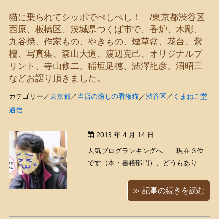
猫に乗られてシッポでぺしぺし！ /東京都渋谷区
西原、板橋区、茨城県つくば市で、香炉、木彫、
九谷焼、作家もの、やきもの、煙草盆、花台、紫
檀、写真集、森山大道、渡辺克己、オリジナルプ
リント、寺山修二、稲垣足穂、澁澤龍彦、沼昭三
などお譲り頂きました。
カテゴリー／
東京都
／
当店の癒しの看板猫
／
渋谷区
／
くまねこ堂
通信
2013 年 4 月 14 日
人気ブログランキングへ 現在３位
です（本・書籍部門）、どうもありが
とうございます！ 夜自宅でくつろいで
おりますと、突然、 「ええっ！！
≫ 記事の続きを読む
（嬉）」 というくまきちの喜びの声
が。そこには、もえにゃんが突然肩に