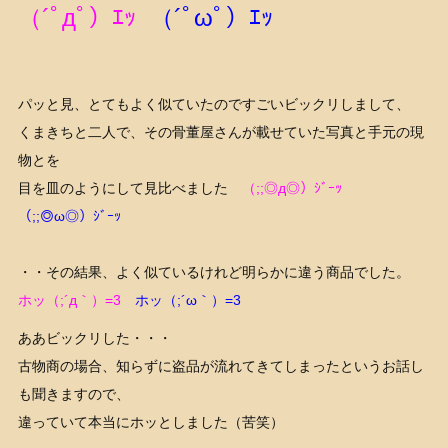
（´ﾟдﾟ）ｴｯ
（´ﾟωﾟ）ｴｯ
パッと見、とてもよく似ていたのですごいビックリしまして、
くまきちと二人で、その骨董屋さんが載せていた写真と手元の現
物とを
目を皿のようにして見比べました
（;;◎д◎）ｼﾞｰｯ
（;;◎ω◎）ｼﾞｰｯ
・・その結果、よく似ているけれど明らかに違う商品でした。
ホッ（;´д｀）=3
ホッ（;´ω｀）=3
ああビックリした・・・
古物商の場合、知らずに盗品が流れてきてしまったというお話し
も聞きますので、
違っていて本当にホッとしました（苦笑）