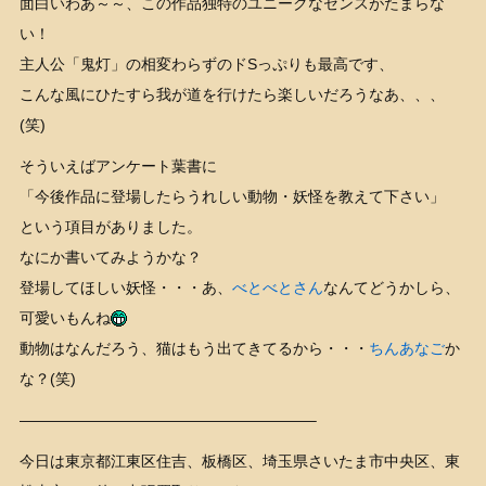
面白いわあ～～、この作品独特のユニークなセンスがたまらな
い！
主人公「鬼灯」の相変わらずのドSっぷりも最高です、
こんな風にひたすら我が道を行けたら楽しいだろうなあ、、、
(笑)
そういえばアンケート葉書に
「今後作品に登場したらうれしい動物・妖怪を教えて下さい」
という項目がありました。
なにか書いてみようかな？
登場してほしい妖怪・・・あ、
べとべとさん
なんてどうかしら、
可愛いもんね
動物はなんだろう、猫はもう出てきてるから・・・
ちんあなご
か
な？(笑)
———————————————————–
今日は東京都江東区住吉、板橋区、埼玉県さいたま市中央区、東