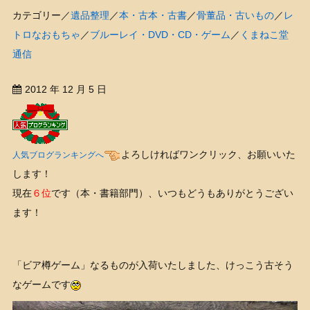
カテゴリー／
遺品整理
／
本・古本・古書
／
骨董品・古いもの
／
レ
トロなおもちゃ
／
ブルーレイ・DVD・CD・ゲーム
／
くまねこ堂
通信
2012 年 12 月 5 日
よろしければワンクリック、お願いいた
人気ブログランキングへ
します！
現在
６位
です（本・書籍部門）、いつもどうもありがとうござい
ます！
「ビア樽ゲーム」なるものが入荷いたしました、けっこう古そう
なゲームです