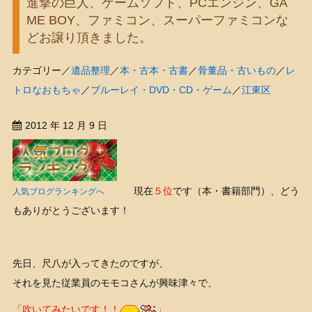
進撃の巨人、ゲームソフト、PCエンジン、GA
ME BOY、ファミコン、スーパーファミコンな
どお譲り頂きました。
カテゴリー／
遺品整理
／
本・古本・古書
／
骨董品・古いもの
／
レ
トロなおもちゃ
／
ブルーレイ・DVD・CD・ゲーム
／
江東区
2012 年 12 月 9 日
現在
５位
です（本・書籍部門）、どう
人気ブログランキングへ
もありがとうございます！
先日、尺八が入ってきたのですが、
それを見た従業員のモモコさんが興味津々で、
「吹いてみたいです！！
」