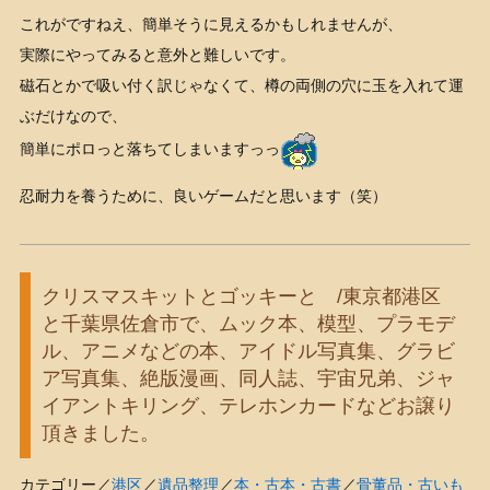
これがですねえ、簡単そうに見えるかもしれませんが、
実際にやってみると意外と難しいです。
磁石とかで吸い付く訳じゃなくて、樽の両側の穴に玉を入れて運
ぶだけなので、
簡単にポロっと落ちてしまいますっっ
忍耐力を養うために、良いゲームだと思います（笑）
クリスマスキットとゴッキーと /東京都港区
と千葉県佐倉市で、ムック本、模型、プラモデ
ル、アニメなどの本、アイドル写真集、グラビ
ア写真集、絶版漫画、同人誌、宇宙兄弟、ジャ
イアントキリング、テレホンカードなどお譲り
頂きました。
カテゴリー／
港区
／
遺品整理
／
本・古本・古書
／
骨董品・古いも