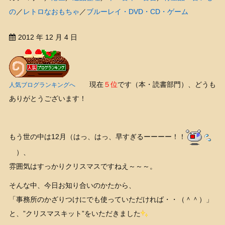
の
／
レトロなおもちゃ
／
ブルーレイ・DVD・CD・ゲーム
2012 年 12 月 4 日
現在
５位
です（本・読書部門）、どうも
人気ブログランキングへ
ありがとうございます！
もう世の中は12月（はっ、はっ、早すぎるーーーー！！
）、
雰囲気はすっかりクリスマスですねえ～～～。
そんな中、今日お知り合いのかたから、
「事務所のかざりつけにでも使っていただければ・・（＾＾）」
と、”クリスマスキット”をいただきました