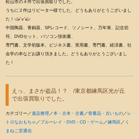
松山市の４件で出張買取りでした。
うちに２件はリピーター様でした、どうもありがとうございまし
た！
中国陶器、青銅器、SPレコード、ソノシート、万年筆、記念切
符、DVDセット、パソコン技術書、
専門書、文学初版本、ビジネス書、実用書、専門書、経済書、社
会学の本などお譲り頂きました。どうもありがとうございまし
た！
えっ、まさか盗品！？ /東京都練馬区光が丘
で出張買取りでした。
カテゴリー／
遺品整理
／
本・古本・古書
／
骨董品・古いもの
／
レ
トロなおもちゃ
／
ブルーレイ・DVD・CD・ゲーム
／
練馬区
／
く
まねこ堂通信