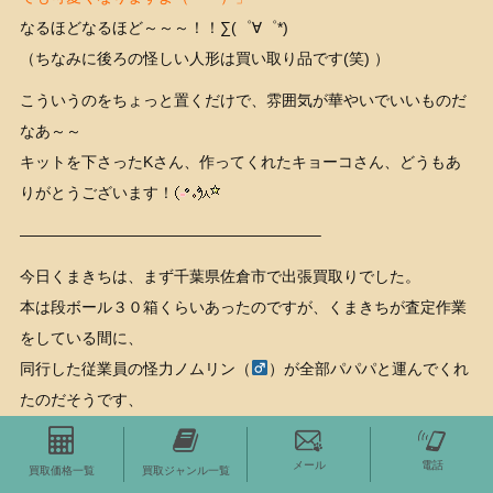
なるほどなるほど～～～！！∑(゜∀゜*)
（ちなみに後ろの怪しい人形は買い取り品です(笑) ）
こういうのをちょっと置くだけで、雰囲気が華やいでいいものだ
なあ～～
キットを下さったKさん、作ってくれたキョーコさん、どうもあ
りがとうございます！
———————————————————–
今日くまきちは、まず千葉県佐倉市で出張買取りでした。
本は段ボール３０箱くらいあったのですが、くまきちが査定作業
をしている間に、
同行した従業員の怪力ノムリン（
）が全部パパパと運んでくれ
たのだそうです、
いつもながらすごいわーーーー(´ﾟдﾟ)
メール
電話
そしていったん店に戻ってみんなで荷卸しし、くまねこ号を空に
買取価格一覧
買取ジャンル一覧