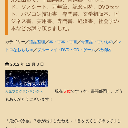
ド、ソノシート、万年筆、記念切符、DVDセッ
ト、パソコン技術書、専門書、文学初版本、ビ
ジネス書、実用書、専門書、経済書、社会学の
本などお譲り頂きました。
カテゴリー／
遺品整理
／
本・古本・古書
／
骨董品・古いもの
／
レ
トロなおもちゃ
／
ブルーレイ・DVD・CD・ゲーム
／
板橋区
2012 年 12 月 8 日
現在
５位
です（本・書籍部門）、どう
人気ブログランキングへ
もありがとうございます！
「鬼灯の冷徹」７巻が出ましたねえ～！首を長くして待ってまし