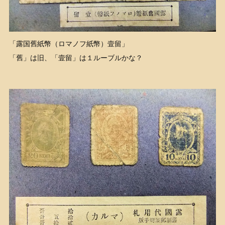
「露国舊紙幣（ロマノフ紙幣）壹留」
「舊」は旧、「壹留」は１ルーブルかな？