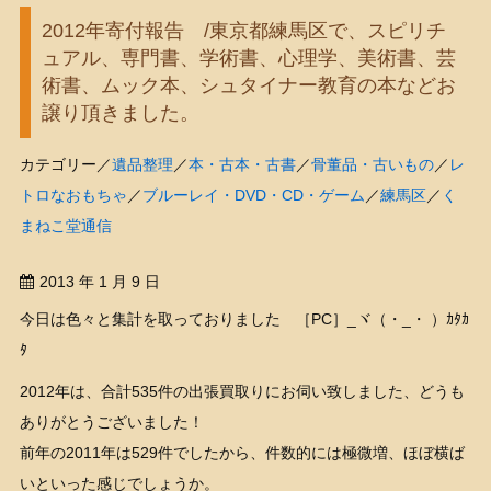
2012年寄付報告 /東京都練馬区で、スピリチ
ュアル、専門書、学術書、心理学、美術書、芸
術書、ムック本、シュタイナー教育の本などお
譲り頂きました。
カテゴリー／
遺品整理
／
本・古本・古書
／
骨董品・古いもの
／
レ
トロなおもちゃ
／
ブルーレイ・DVD・CD・ゲーム
／
練馬区
／
く
まねこ堂通信
2013 年 1 月 9 日
今日は色々と集計を取っておりました ［PC］_ヾ（・_・ ）ｶﾀｶ
ﾀ
2012年は、合計535件の出張買取りにお伺い致しました、どうも
ありがとうございました！
前年の2011年は529件でしたから、件数的には極微増、ほぼ横ば
いといった感じでしょうか。