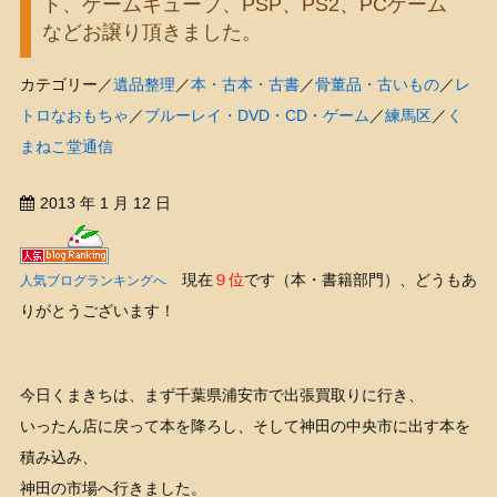
ト、ゲームキューブ、PSP、PS2、PCゲーム
などお譲り頂きました。
カテゴリー／
遺品整理
／
本・古本・古書
／
骨董品・古いもの
／
レ
トロなおもちゃ
／
ブルーレイ・DVD・CD・ゲーム
／
練馬区
／
く
まねこ堂通信
2013 年 1 月 12 日
現在
９位
です（本・書籍部門）、どうもあ
人気ブログランキングへ
りがとうございます！
今日くまきちは、まず千葉県浦安市で出張買取りに行き、
いったん店に戻って本を降ろし、そして神田の中央市に出す本を
積み込み、
神田の市場へ行きました。