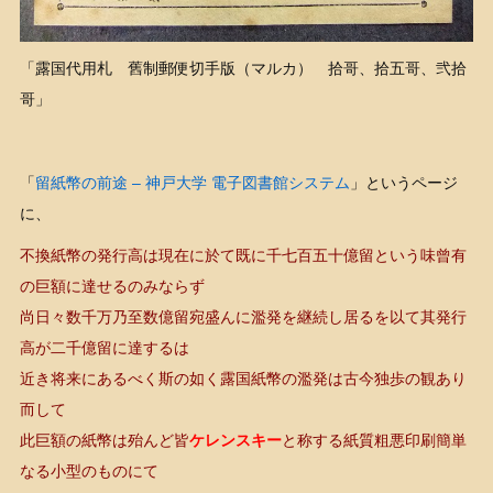
「露国代用札 舊制郵便切手版（マルカ） 拾哥、拾五哥、弐拾
哥」
「
留紙幣の前途 – 神戸大学 電子図書館システム
」というページ
に、
不換紙幣の発行高は現在に於て既に千七百五十億留という味曾有
の巨額に達せるのみならず
尚日々数千万乃至数億留宛盛んに濫発を継続し居るを以て其発行
高が二千億留に達するは
近き将来にあるべく斯の如く露国紙幣の濫発は古今独歩の観あり
而して
此巨額の紙幣は殆んど皆
ケレンスキー
と称する紙質粗悪印刷簡単
なる小型のものにて