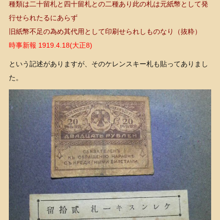
種類は二十留札と四十留札との二種あり此の札は元紙幣として発
行せられたるにあらず
旧紙幣不足の為め其代用として印刷せられしものなり（抜粋）
時事新報 1919.4.18(大正8)
という記述がありますが、そのケレンスキー札も貼ってありまし
た。