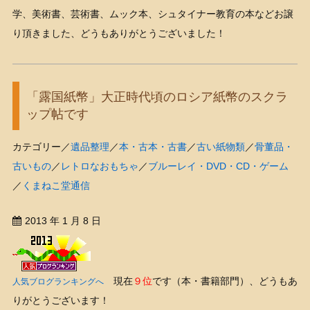
学、美術書、芸術書、ムック本、シュタイナー教育の本などお譲
り頂きました、どうもありがとうございました！
「露国紙幣」大正時代頃のロシア紙幣のスクラ
ップ帖です
カテゴリー／
遺品整理
／
本・古本・古書
／
古い紙物類
／
骨董品・
古いもの
／
レトロなおもちゃ
／
ブルーレイ・DVD・CD・ゲーム
／
くまねこ堂通信
2013 年 1 月 8 日
現在
９位
です（本・書籍部門）、どうもあ
人気ブログランキングへ
りがとうございます！