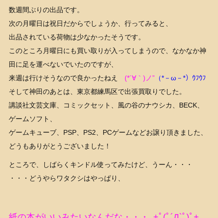
数週間ぶりの出品です。
次の月曜日は祝日だからでしょうか、行ってみると、
出品されている荷物は少なかったそうです。
このところ月曜日にも買い取りが入ってしまうので、なかなか神
田に足を運べないでいたのですが、
来週は行けそうなので良かったねえ
(*´∀｀)ノ”
（*－ω－*）ｳﾌｳﾌ
そして神田のあとは、東京都練馬区で出張買取りでした。
講談社文芸文庫、コミックセット、風の谷のナウシカ、BECK、
ゲームソフト、
ゲームキューブ、PSP、PS2、PCゲームなどお譲り頂きました、
どうもありがとうございました！
ところで、しばらくキンドル使ってみたけど、うーん・・・
・・・どうやらワタクシはやっぱり、
紙の本がいいみたいなんだな・・・｡+ﾟ(ﾟ´Д`ﾟ)ﾟ+