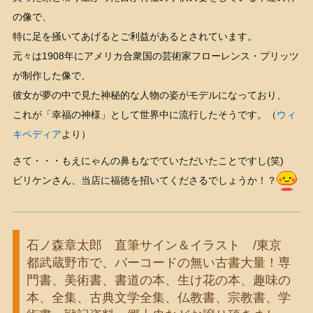
の像で、
特に足を掻いてあげるとご利益があるとされています。
元々は1908年にアメリカ合衆国の芸術家フローレンス・プリッツ
が制作した像で、
彼女が夢の中で見た神秘的な人物の姿がモデルになっており、
これが「幸福の神様」として世界中に流行したそうです。（
ウィ
キペディア
より）
さて・・・もえにゃんの鼻もなでていただいたことですし(笑)
ビリケンさん、当店に福徳を招いてくださるでしょうか！？
石ノ森章太郎 直筆サイン＆イラスト /東京
都武蔵野市で、バーコードの無い古書大量！専
門書、美術書、書道の本、生け花の本、趣味の
本、全集、古典文学全集、仏教書、宗教書、学