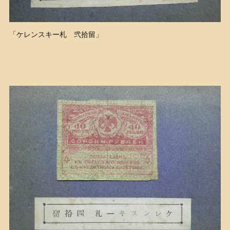
「ケレンスキー札 弐拾留」