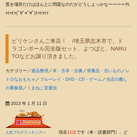
置き場所だけはほんとに問題なのだがどうしよっかなーーーーｱﾋ
ｬﾋｬﾋｬ(ﾟ∀ﾟ≡ﾟ∀ﾟ)ﾋｬﾋｬﾋｬ
ビリケンさんご来店！ /埼玉県志木市で、ド
ラゴンボール完全版セット、よつばと、NARU
TOなどお譲り頂きました。
カテゴリー／
遺品整理
／
本・古本・古書
／
骨董品・古いもの
／
レ
トロなおもちゃ
／
ブルーレイ・DVD・CD・ゲーム
／
当店の癒し
の看板猫
／
くまねこ堂通信
2013 年 1 月 11 日
現在
11位
です（本・読書部門）、ど
人気ブログランキングへ