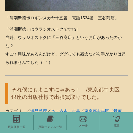
「浦潮斯徳ボロギンスカヤ十五番 電話1534番 三谷商店」
「浦潮斯徳」はウラジオストクですね！
当時、ウラジオストクに「三谷商店」というお店があったのか
な？
すごく興味があるんだけど、ググっても残念ながら手がかりは得
られませんでした（´｀）
それ僕にもよこすにゃあっ！ /東京都中央区
銀座の出版社様で出張買取りでした。
カテゴリー／
遺品整理
／
本・古本・古書
／
東京都中央区
／
骨董
品・古いもの
／
レトロなおもちゃ
／
ブルーレイ・DVD・CD・ゲ
メール
電話
買取価格一覧
買取ジャンル一覧
ーム
／
当店の癒しの看板猫