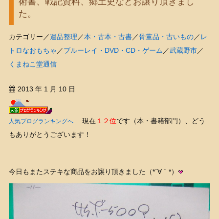
術書、戦記資料、郷土史などお譲り頂きまし
た。
カテゴリー／
遺品整理
／
本・古本・古書
／
骨董品・古いもの
／
レ
トロなおもちゃ
／
ブルーレイ・DVD・CD・ゲーム
／
武蔵野市
／
くまねこ堂通信
2013 年 1 月 10 日
現在
１２位
です（本・書籍部門）、どう
人気ブログランキングへ
もありがとうございます！
今日もまたステキな商品をお譲り頂きました（*´∀｀*）