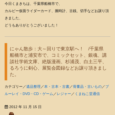
今日くまきちは、千葉県船橋市で、
カルビー仮面ライダーカード、腕時計、古銭、切手などお譲り頂
きました、
どうもありがとうございました！
にゃん散歩：大～回りで東京駅へ！ /千葉県
船橋市と浦安市で、コミックセット、銀魂、講
談社学術文庫、絶版漫画、杉浦茂、白土三平、
るろうに剣心、展覧会図録などお譲り頂きまし
た。
カテゴリー／
遺品整理
／
本・古本・古書
／
骨董品・古いもの
／
ブ
ルーレイ・DVD・CD・ゲーム
／
レジャー
／
くまねこ堂通信
2012 年 11 月 15 日