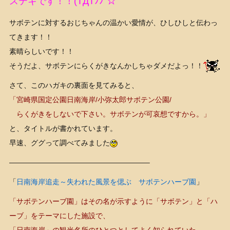
ステキです！！(TДT
ﾉﾉ”☆
サボテンに対するおじちゃんの温かい愛情が、ひしひしと伝わっ
てきます！！
素晴らしいです！！
そうだよ、サボテンにらくがきなんかしちゃダメだよっ！！
さて、このハガキの裏面を見てみると、
「宮崎県国定公園日南海岸/小弥太郎サボテン公園/
らくがきをしないで下さい。サボテンが可哀想ですから。」
と、タイトルが書かれています。
早速、ググって調べてみました
———————————————————–
「
日南海岸追走～失われた風景を偲ぶ サボテンハーブ園
」
「サボテンハーブ園」はその名が示すように「サボテン」と「ハ
ーブ」をテーマにした施設で、