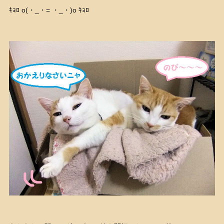
ｷｮﾛ o(・_・= ・_・)o ｷｮﾛ