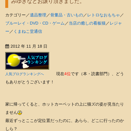
みゆきなどお譲り頂きました。
カテゴリー／
遺品整理
／
骨董品・古いもの
／
レトロなおもちゃ
／
ブルーレイ・DVD・CD・ゲーム
／
当店の癒しの看板猫
／
レジャ
ー
／
くまねこ堂通信
2012 年 11 月 18 日
現在
4位
です（本・読書部門）、どう
人気ブログランキングへ
もありがとうございます！
家に帰ってくると、ホットカーペットの上に猫ズの姿が見当たり
ません
最近ずっとここが定位置だったのに、あらら、どこに行ったのか
しら？