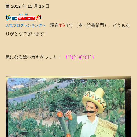
2012 年 11 月 16 日
現在
4位
です（本・読書部門）、どうもあ
人気ブログランキングへ
りがとうございます！
気になる絵ハガキがっっ！！
ﾄﾞｷ((*ﾟдﾟ*))ﾄﾞｷ