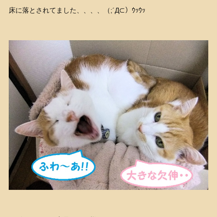
床に落とされてました、、、、（;´Д⊂）ｳｯｳｯ