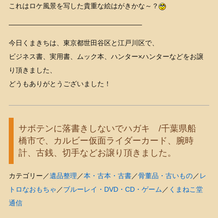
これはロケ風景を写した貴重な絵はがきかな～？
———————————————————–
今日くまきちは、東京都世田谷区と江戸川区で、
ビジネス書、実用書、ムック本、ハンター×ハンターなどをお譲
り頂きました、
どうもありがとうございました！
サボテンに落書きしないでハガキ /千葉県船
橋市で、カルビー仮面ライダーカード、腕時
計、古銭、切手などお譲り頂きました。
カテゴリー／
遺品整理
／
本・古本・古書
／
骨董品・古いもの
／
レ
トロなおもちゃ
／
ブルーレイ・DVD・CD・ゲーム
／
くまねこ堂
通信