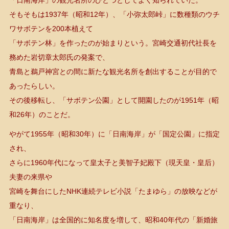
「日南海岸」の観光名所のひとつとしてよく知られていた。
そもそもは1937年（昭和12年）、「小弥太郎峠」に数種類のウチ
ワサボテンを200本植えて
「サボテン林」を作ったのが始まりという。宮崎交通初代社長を
務めた岩切章太郎氏の発案で、
青島と鵜戸神宮との間に新たな観光名所を創出することが目的で
あったらしい。
その後移転し、「サボテン公園」として開園したのが1951年（昭
和26年）のことだ。
やがて1955年（昭和30年）に「日南海岸」が「国定公園」に指定
され、
さらに1960年代になって皇太子と美智子妃殿下（現天皇・皇后）
夫妻の来県や
宮崎を舞台にしたNHK連続テレビ小説「たまゆら」の放映などが
重なり、
「日南海岸」は全国的に知名度を増して、昭和40年代の「新婚旅