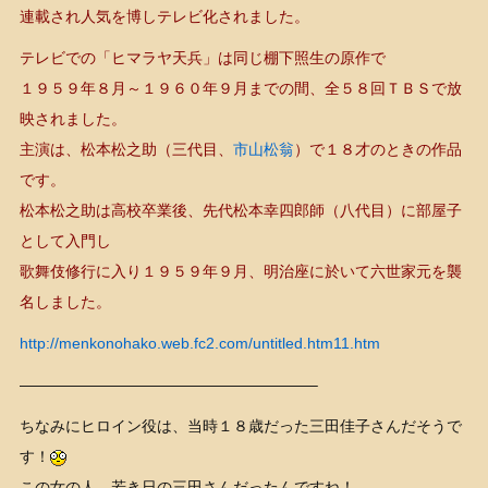
連載され人気を博しテレビ化されました。
テレビでの「ヒマラヤ天兵」は同じ棚下照生の原作で
１９５９年８月～１９６０年９月までの間、全５８回ＴＢＳで放
映されました。
主演は、松本松之助（三代目、
市山松翁
）で１８才のときの作品
です。
松本松之助は高校卒業後、先代松本幸四郎師（八代目）に部屋子
として入門し
歌舞伎修行に入り１９５９年９月、明治座に於いて六世家元を襲
名しました。
http://menkonohako.web.fc2.com/untitled.htm11.htm
———————————————————–
ちなみにヒロイン役は、当時１８歳だった三田佳子さんだそうで
す！
この女の人、若き日の三田さんだったんですね！