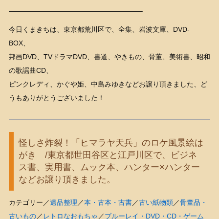
———————————————————–
今日くまきちは、東京都荒川区で、全集、岩波文庫、DVD-
BOX、
邦画DVD、TVドラマDVD、書道、やきもの、骨董、美術書、昭和
の歌謡曲CD、
ピンクレディ、かぐや姫、中島みゆきなどお譲り頂きました、ど
うもありがとうございました！
怪しさ炸裂！「ヒマラヤ天兵」のロケ風景絵は
がき /東京都世田谷区と江戸川区で、ビジネ
ス書、実用書、ムック本、ハンター×ハンター
などお譲り頂きました。
カテゴリー／
遺品整理
／
本・古本・古書
／
古い紙物類
／
骨董品・
古いもの
／
レトロなおもちゃ
／
ブルーレイ・DVD・CD・ゲーム