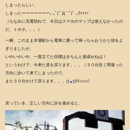
しまったらしい、
しまったーーーーーーー｡ ｡ﾟ(ﾟ´Д｀ﾟ)゜｡ｳｧｧｧﾝ
（ちなみに充電切れで、今日はスマホのマップは使えなかったの
だ、トホホ。。。）
一瞬、このまま木場駅から電車に乗って帰っちゃおうかと頭をよ
ぎりましたが、
いやいやいや、一度立てた目標はきちんと達成せねば！
というわけで、今来た道を戻ります。。。（３０分近く間違った
方向に歩いて来てしまったので、
また３０分かけて戻ります。。。
ｳｴｪｪｪｪ）
戻っていき、正しい方向に歩を進めると、