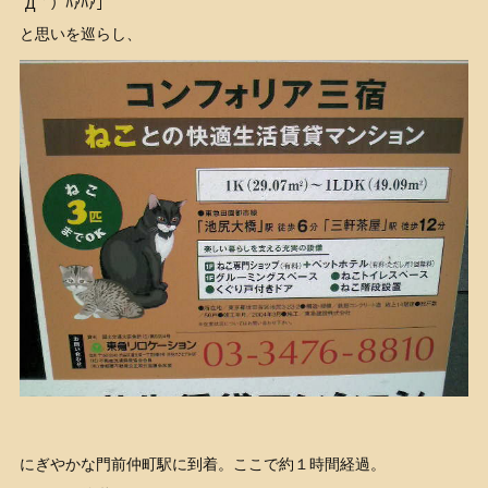
´Д｀）ﾊｱﾊｱ」
と思いを巡らし、
にぎやかな門前仲町駅に到着。ここで約１時間経過。