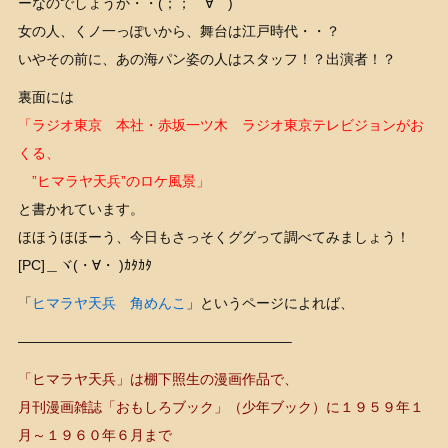
ーなのでしょうか・・(；；゜∀゜)
女の人、くノ一っぽいから、舞台は江戸時代・・？
いやその前に、あの海パン姿の人はスタッフ！？出演者！？
裏面には
「ラジオ東京 本社・赤坂一ツ木 ラジオ東京テレビジョンがお
くる、
”ヒマラヤ天兵”のロケ風景」
と書かれています。
ほほうほほーう、今日もさっそくググって調べてみましょう！
[PC]＿ヾ(・∀・ )ｶﾀｶﾀ
「
ヒマラヤ天兵 角めんこ
」というページによれば、
———————————————————–
「ヒマラヤ天兵」は棚下照生の漫画作品で、
月刊漫画雑誌「おもしろブック」（少年ブック）に１９５９年１
月～１９６０年６月まで