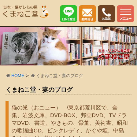
HOME
くまねこ堂・妻のブログ
くまねこ堂・妻のブログ
猫の巣（おニュー） /東京都荒川区で、全
集、岩波文庫、DVD-BOX、邦画DVD、TVドラ
マDVD、書道、やきもの、骨董、美術書、昭和
の歌謡曲CD、ピンクレディ、かぐや姫、中島