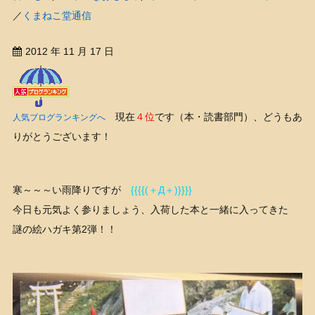
／
くまねこ堂通信
2012 年 11 月 17 日
現在
４位
です（本・読書部門）、どうもあ
人気ブログランキングへ
りがとうございます！
寒～～～い雨降りですが
{{{{(＋Д＋)}}}}
今日も元気よく参りましょう、入荷した本と一緒に入ってきた
謎の絵ハガキ第2弾！！