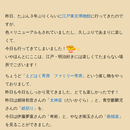
昨日、たぶん３年ぶりくらいに
江戸東京博物館
に行ってきたので
すが、
色々リニューアルもされていましたし、久しぶりであまりに楽し
くて、
今日も行ってきてしまいました！
いやほんとにここは、江戸・明治好きには楽しくてたまらない場
所でございます！
ちょうど「
えどはく寄席 ファミリー寄席
」という催し物をやっ
ておりまして、
昨日も今日もしっかり見てきました、とても楽しかったです！
昨日は鏡味初音さんの「
太神楽
（だいかぐら）」と、青空麒麟児
さんの「
紙切り
」を、
今日は伊藤夢葉さんの「奇術」と、やなぎ南玉さんの「
曲独楽
」
を見ることができました。