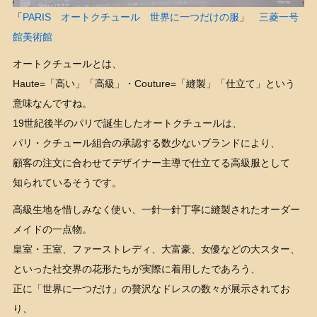
「
PARIS オートクチュール 世界に一つだけの服
」
三菱一号
館美術館
オートクチュールとは、
Haute=「高い」「高級」・Couture=「縫製」「仕立て」という
意味なんですね。
19世紀後半のパリで誕生したオートクチュールは、
パリ・クチュール組合の承認する数少ないブランドにより、
顧客の注文に合わせてデザイナー主導で仕立てる高級服として
知られているそうです。
高級生地を惜しみなく使い、一針一針丁寧に縫製されたオーダー
メイドの一点物。
皇室・王室、ファーストレディ、大富豪、女優などの大スター、
といった社交界の花形たちが実際に着用したであろう、
正に「世界に一つだけ」の贅沢なドレスの数々が展示されてお
り、