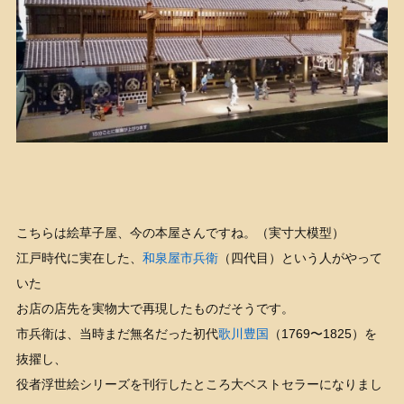
こちらは絵草子屋、今の本屋さんですね。（実寸大模型）
江戸時代に実在した、
和泉屋市兵衛
（四代目）という人がやって
いた
お店の店先を実物大で再現したものだそうです。
市兵衛は、当時まだ無名だった初代
歌川豊国
（1769〜1825）を
抜擢し、
役者浮世絵シリーズを刊行したところ大ベストセラーになりまし