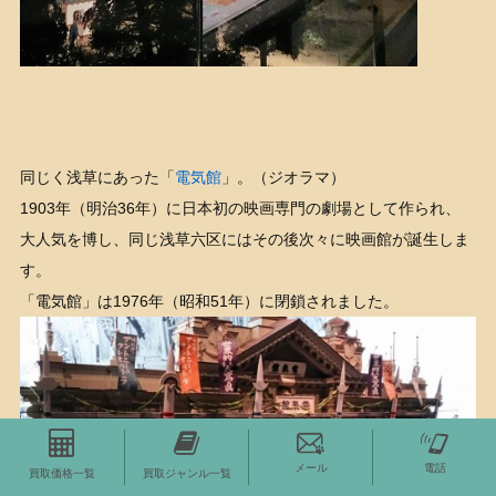
同じく浅草にあった「
電気館
」。（ジオラマ）
1903年（明治36年）に日本初の映画専門の劇場として作られ、
大人気を博し、同じ浅草六区にはその後次々に映画館が誕生しま
す。
「電気館」は1976年（昭和51年）に閉鎖されました。
メール
電話
買取価格一覧
買取ジャンル一覧