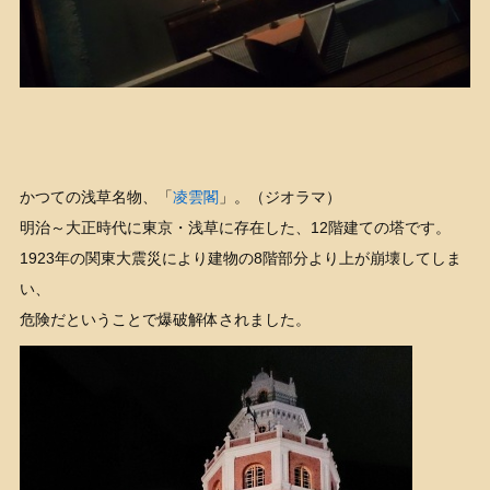
かつての浅草名物、「
凌雲閣
」。（ジオラマ）
明治～大正時代に東京・浅草に存在した、12階建ての塔です。
1923年の関東大震災により建物の8階部分より上が崩壊してしま
い、
危険だということで爆破解体されました。