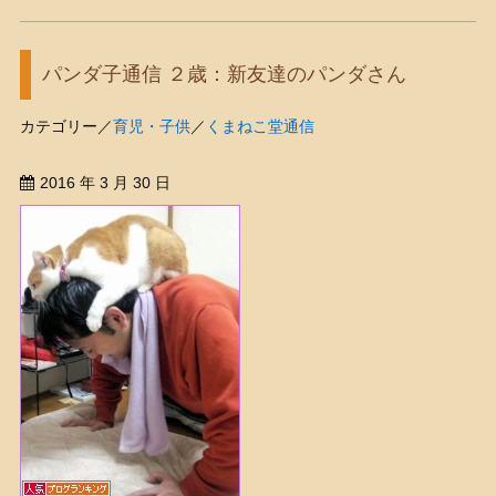
パンダ子通信 ２歳：新友達のパンダさん
カテゴリー／
育児・子供
／
くまねこ堂通信
2016 年 3 月 30 日